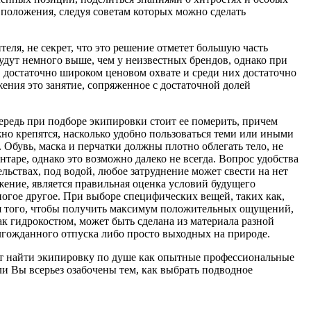
 положения, следуя советам которых можно сделать
ля, не секрет, что это решение отметет большую часть
удут немного выше, чем у неизвестных брендов, однако при
в достаточно широком ценовом охвате и среди них достаточно
ения это занятие, сопряженное с достаточной долей
ередь при подборе экипировки стоит ее померить, причем
жно крепятся, насколько удобно пользоваться теми или иными
 Обувь, маска и перчатки должны плотно облегать тело, не
нтаре, однако это возможно далеко не всегда. Вопрос удобства
льствах, под водой, любое затруднение может свести на нет
жение, является правильная оценка условий будущего
ногое другое. При выборе специфических вещей, таких как,
Для того, чтобы получить максимум положительных ощущений,
ак гидрокостюм, может быть сделана из материала разной
лгожданного отпуска либо просто выходных на природе.
ут найти экипировку по душе как опытные профессиональные
и Вы всерьез озабочены тем, как выбрать подводное