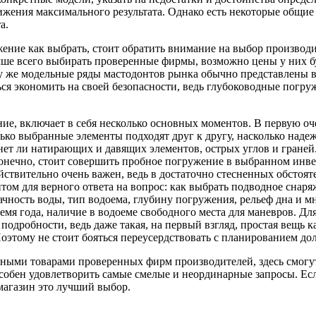
жения максимального результата. Однако есть некоторые общие
а.
ие как выбрать, стоит обратить внимание на выбор производите
чше всего выбирать проверенные фирмы, возможно цены у них б
ому же модельные ряды мастодонтов рынка обычно представлены 
я экономить на своей безопасности, ведь глубоководные погруж
ие, включает в себя несколько основных моментов. В первую оч
ько выбранные элементы подходят друг к другу, насколько наде
ет ли натирающих и давящих элементов, острых углов и граней.
 конечно, стоит совершить пробное погружение в выбранном инве
твительно очень важен, ведь в достаточно стесненных обстояте
ом для верного ответа на вопрос: как выбрать подводное снаря
чность воды, тип водоема, глубину погружения, рельеф дна и м
ремя года, наличие в водоеме свободного места для маневров. 
одробности, ведь даже такая, на первый взгляд, простая вещь к
этому не стоит бояться переусердствовать с планированием до
нными товарами проверенных фирм производителей, здесь смог
собен удовлетворить самые смелые и неординарные запросы. Есл
магазин это лучший выбор.