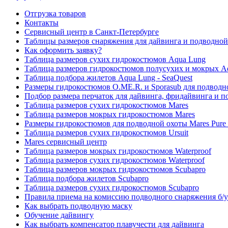
Отгрузка товаров
Контакты
Сервисный центр в Санкт-Петербурге
Таблицы размеров снаряжения для дайвинга и подводной
Как оформить заявку?
Таблица размеров сухих гидрокостюмов Aqua Lung
Таблица размеров гидрокостюмов полусухих и мокрых A
Таблица подбора жилетов Aqua Lung - SeaQuest
Размеры гидрокостюмов O.ME.R. и Sporasub для подводн
Подбор размера перчаток для дайвинга, фридайвинга и 
Таблица размеров сухих гидрокостюмов Mares
Таблица размеров мокрых гидрокостюмов Mares
Размеры гидрокостюмов для подводной охоты Mares Pure I
Таблица размеров сухих гидрокостюмов Ursuit
Mares сервисный центр
Таблица размеров мокрых гидрокостюмов Waterproof
Таблица размеров сухих гидрокостюмов Waterproof
Таблица размеров мокрых гидрокостюмов Scubapro
Таблица подбора жилетов Scubapro
Таблица размеров сухих гидрокостюмов Scubapro
Правила приема на комиссию подводного снаряжения б/у
Как выбрать подводную маску
Обучение дайвингу
Как выбрать компенсатор плавучести для дайвинга