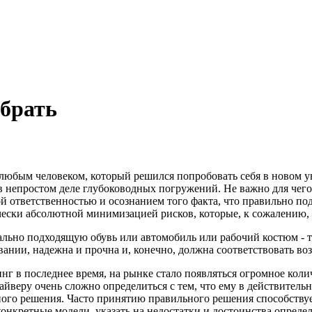
ыбрать
 любым человеком, который решился попробовать себя в новом у
 непростом деле глубоководных погружений. Не важно для чего
ой ответственностью и осознанием того факта, что правильно п
чески абсолютной минимизацией рисков, которые, к сожалению,
ально подходящую обувь или автомобиль или рабочий костюм - т
вании, надежна и прочна и, конечно, должна соответствовать во
 в последнее время, на рынке стало появляться огромное колич
йверу очень сложно определиться с тем, что ему в действитель
нного решения. Часто принятию правильного решения способству
конкретные модели, указать на недостатки и достоинства опред