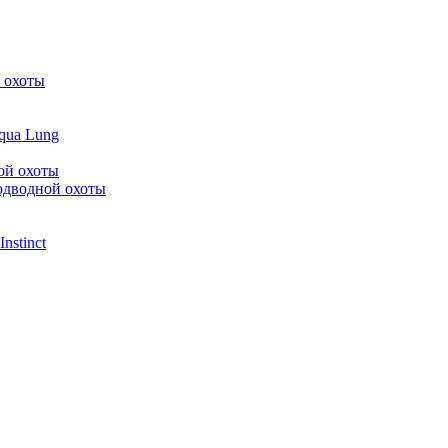
 охоты
qua Lung
ой охоты
подводной охоты
nstinct