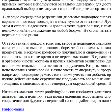
приемах, которые используются бывалыми дайверами для дости
правильный выбор и не запутаться во всей широте ассортимент
В первую очередь при разрешении дилеммы: подводное снаряжен
вариантов, поэтому подходить к нему нужно ответственно. Лу
этом и степень надежности и доверия тоже будет больше, к т
несложно найти снаряжение на любой бюджет. Не стоит пытатьс
персонального риска.
Ответственный подход к тому, как выбрать подводное снаряжен
желательно всю вместе в полном сборе, чтобы понимать наскол
предметами, насколько комфортно покупателю в снаряжении - н
сваливаясь, но в то же время и не пережимая ткани. В идеале,
и эргономичности костюма и прочих элементов экипировки дейс
все положительные впечатления от погружения. Вторым момент
использования экипировки. Важно учесть температуру и прозра
например, подводное ружье, стоит также учесть тип добычи, в
нужно действительно скрупулезно продумывать все мельчайше п
толщины, в зависимости от температуры окружающей среды. По
Интернет-магазин www.prodivingshop.com изобилует качестве
дайверы, так и новички, ведь представленный ассортимент спо
снаряжение для будущих свершений на ниве дайвинга, то наш 
Информация