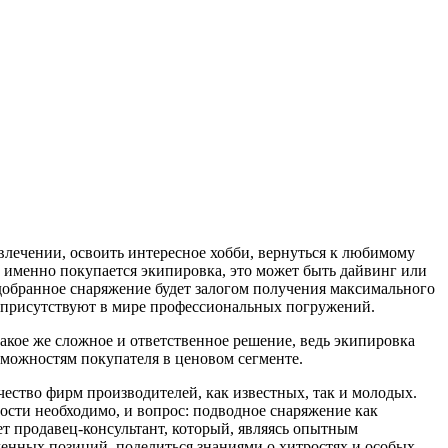
влечении, освоить интересное хобби, вернуться к любимому
 именно покупается экипировка, это может быть дайвинг или
одобранное снаряжение будет залогом получения максимального
 присутствуют в мире профессиональных погружений.
акое же сложное и ответственное решение, ведь экипировка
зможностям покупателя в ценовом сегменте.
ество фирм производителей, как известных, так и молодых.
ности необходимо, и вопрос: подводное снаряжение как
ет продавец-консультант, который, являясь опытным
еленных позиций, поделиться знаниями о хитростях и особых