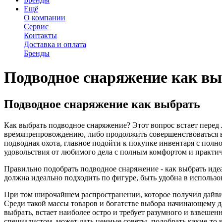
Ещё
О компании
Сервис
Контакты
Доставка и оплата
Бренды
Подводное снаряжение как в
Подводное снаряжение как выбрать
Как выбрать подводное снаряжение? Этот вопрос встает перед
времяпрепровождению, либо продолжить совершенствоваться в
подводная охота, главное подойти к покупке инвентаря с полн
удовольствия от любимого дела с полным комфортом и практи
Правильно подобрать подводное снаряжение - как выбрать иде
должна идеально подходить по фигуре, быть удобна в использо
При том широчайшем распространении, которое получил дайвинг
Среди такой массы товаров и богатстве выбора начинающему да
выбрать, встает наиболее остро и требует разумного и взвеше
специалистом, может дать ценные советы, подобрать какие-то 