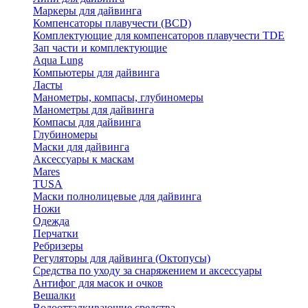
Маркеры для дайвинга
Компенсаторы плавучести (BCD)
Комплектующие для компенсаторов плавучести TDE
Зап части и комплектующие
Aqua Lung
Компьютеры для дайвинга
Ласты
Манометры, компасы, глубиномеры
Манометры для дайвинга
Компасы для дайвинга
Глубиномеры
Маски для дайвинга
Аксессуары к маскам
Mares
TUSA
Маски полнолицевые для дайвинга
Ножи
Одежда
Перчатки
Ребризеры
Регуляторы для дайвинга (Октопусы)
Средства по уходу за снаряжением и аксессуары
Антифог для масок и очков
Вешалки
Водоотталкивающие средства