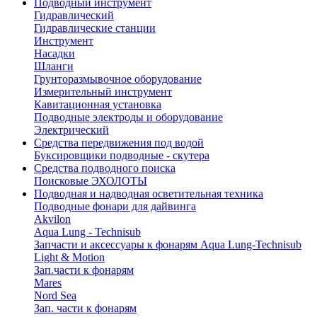
Подводный инструмент
Гидравлический
Гидравлические станции
Инструмент
Насадки
Шланги
Грунторазмывочное оборудование
Измерительный инструмент
Кавитационная установка
Подводные электроды и оборудование
Электрический
Средства передвижения под водой
Буксировщики подводные - скутера
Средства подводного поиска
Поисковые ЭХОЛОТЫ
Подводная и надводная осветительная техника
Подводные фонари для дайвинга
Akvilon
Aqua Lung - Technisub
Запчасти и аксессуары к фонарям Aqua Lung-Technisub
Light & Motion
Зап.части к фонарям
Mares
Nord Sea
Зап. части к фонарям