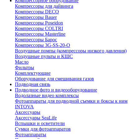
Компрессорное оборудование
Компрессоры для дайвинга
Компрессоры DECO
Компрессоры Bauer
Компрессоры Poseidon
Компрессоры COLTRI
Компрессоры Masterline
Компрессоры Барос
Компрессоры 3G-SS-20-O
Воздушные помпы (компрессоры низкого давления)
Воздушные пульты и КШС
Масло
Фильтры
Комплектующие
Оборудование для смешивания газов
Подводная связь
Подводное фото и видеооборудование
Водолазные видео комплексы
Фотоаппараты для подводной съемки и боксы к ним
INTOVA
Аксессуары
Аксессуары SeaLife
Вспышки и осветители
Сумки для фотоаппаратов
Фотоаппараты