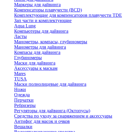
Маркеры для дайвинга
Компенсаторы плавучести (BCD)
Комплектующие для компенсаторов плавучести TDE
Зап части и комплектующие
Aqua Lung
Компьютеры для дайвинга
Ласты
Манометры, компасы, глубиномеры
Манометры для дайвинга
Компасы для дайвинга
Глубиномеры
Маски для дайвинга
Аксессуары к маскам
Mares
TUSA
Маски полнолицевые для дайвинга
Ножи
Одежда
Перчатки
Ребризеры
Регуляторы для дайвинга (Октопусы)
Средства по уходу за снаряжением и аксессуары
Антифог для масок и очков
Вешалки
Водоотталкивающие средства