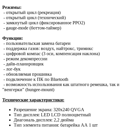
Режимы:
- открытый цикл (рекреация)
- открытый цикл (технический)
- замкнутый цикл (фиксированное PPO2)
- gauge-mode (боттом-таймер)
Функции:
- пользовательская замена батареи
- поддержка газов: воздух, найтрокс, тримикс
- цифровой компас (3 оси, компенсация наклона)
- режим декомпрессии
- дайв-планировщик
- лог-бук
- обновляемая прошивка
- подключение к ПК по Bluetooth
- возможность использования как штатного ремешка, так и
"венгерки" (bungee-mount)
Технические характеристики:
Разрешение экрана: 320х240 QVGA
Тип дисплея: LED LCD полноцветный
Диагональ дисплея: 2,2 дюйма
Тип элемента питания: батарейка АА 1 шт