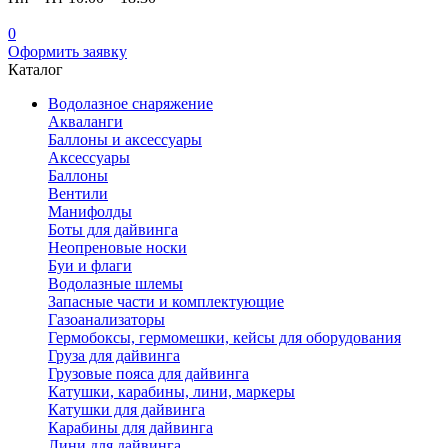
0
Оформить заявку
Каталог
Водолазное снаряжение
Акваланги
Баллоны и аксессуары
Аксессуары
Баллоны
Вентили
Манифолды
Боты для дайвинга
Неопреновые носки
Буи и флаги
Водолазные шлемы
Запасные части и комплектующие
Газоанализаторы
Гермобоксы, гермомешки, кейсы для оборудования
Груза для дайвинга
Грузовые пояса для дайвинга
Катушки, карабины, лини, маркеры
Катушки для дайвинга
Карабины для дайвинга
Лини для дайвинга