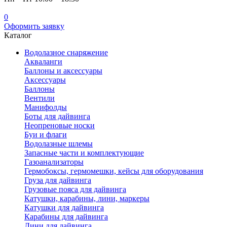
0
Оформить заявку
Каталог
Водолазное снаряжение
Акваланги
Баллоны и аксессуары
Аксессуары
Баллоны
Вентили
Манифолды
Боты для дайвинга
Неопреновые носки
Буи и флаги
Водолазные шлемы
Запасные части и комплектующие
Газоанализаторы
Гермобоксы, гермомешки, кейсы для оборудования
Груза для дайвинга
Грузовые пояса для дайвинга
Катушки, карабины, лини, маркеры
Катушки для дайвинга
Карабины для дайвинга
Лини для дайвинга