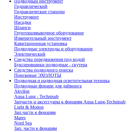
Подводный инструмент
Гидравлический
Гидравлические станции
Инструмент
Насадки
Шланги
Грунторазмывочное оборудование
Измерительный инструмент
Кавитационная установка
Подводные электроды и оборудование
Электрический
Средства передвижения под водой
Буксировщики подводные - скутера
Средства подводного поиска
Поисковые ЭХОЛОТЫ
Подводная и надводная осветительная техника
Подводные фонари для дайвинга
Akvilon
Aqua Lung - Technisub
Запчасти и аксессуары к фонарям Aqua Lung-Technisub
Light & Motion
Зап.части к фонарям
Mares
Nord Sea
Зап. части к фонарям