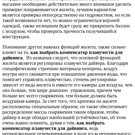
магазине необходимо действительно много внимания уделить
примерке понравившегося жилета, лучшим вариантом
является примерка непосредственно на гидрокостюм, но если
такой возможности нет, то можно ограничиться верхней
одеждой, также нелишним будет сразу же прикрепить баллон
с воздухом, чтобы проверить прочность получившейся
конструкции.
Понимание других важных функций жилета, также сильно
влияет на то,
как выбрать компенсатор плавучести для
дайвинга
. Из названия следует, что основной функцией
жилета является регулировка плавучести дайвера. Благодаря
специфическому строению материала неопрена, воздух
внутри него сжимается при повышении давления воды, что
помогает управлять плавучестью, степень регулировки
зависит от вида жилета и емкости его камеры для воздуха, чем
она больше, тем шире диапазон управления, причем чем
больше вес всего снаряжения, тем больше должна быть
воздушная камера. За счет того, что крепежи на жилете
расположены специальным образом, он также обеспечивает
распределение массы снаряжения таким образом, чтобы
дайвер в воде обладал наибольшей устойчивостью, об этом
очень важно помнить, думая о том,
как выбрать
компенсатор плавучести для дайвинга
, ведь
непроизвольное переворачивание в воде из-за неправильного