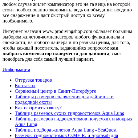
любом случае жилет-компенсатор это не та вещь на которой
стоит необоснованно экономить, ведь он объединит воедино
все снаряжение и даст быстрый доступ ко всему
необходимого.
Интернет-магазин www.prodivingshop.com обладает большим
выбором жилетов-компенсаторов любого функционала и
сложности, на любого дайвера и по разным ценам, для того,
чтобы каждый посетитель, задающийся вопросом:
как
выбрать компенсатор плавучести для дайвинга
, смог
подобрать для себя самый лучший вариант.
Информация
Отгрузка товаров
Контакты
Сервисный центр в Санкт-Петербурге
Таблицы размеров снаряжения для дайвинга и
подводной охоты
Как оформить заявку?
Таблица размеров сухих гидрокостюмов Aqua Lung
Таблица размеров гидрокостюмов полусухих и мокрых
Aqua Lung
Таблица подбора жилетов Aqua Lung - SeaQuest
Размеры гидрокостюмов O.ME.R. и Sporasub для