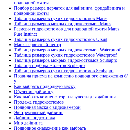
подводной охоты
Подбор размера перчаток для дайвинга, фридайвинга и
подводной охоты
Таблица размеров сухих гидрокостюмов Mares
Таблица размеров мокрых гидрокостюмов Mares
Размеры гидрокостюмов для подводной охоты Mares
Pure Instinct
Таблица размеров сухих гидрокостюмов Ursuit
Mares сервисный центр
Таблица размеров мокрых гидрокостюмов Waterproof
Таблица размеров сухих гидрокостюмов Waterproof
Таблица размеров мокрых гидрокостюмов Scubapro
Таблица подбора жилетов Scubapro
Таблица размеров сухих гидрокостюмов Scubapro
Правила приема на комиссию подводного снаряжения б/
у
Как выбрать подводную маску
Обучение дайвингу
Как выбрать компенсатор плавучести для дайвинга
Продажа гидрокостюмов
Подводная маска с видеокамерой
Экстремальный дайвинг
Дайвинг подготовка
Мир дайвинга
Подводное снаряжение как выбрать