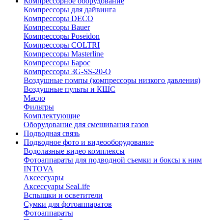
Компрессорное оборудование
Компрессоры для дайвинга
Компрессоры DECO
Компрессоры Bauer
Компрессоры Poseidon
Компрессоры COLTRI
Компрессоры Masterline
Компрессоры Барос
Компрессоры 3G-SS-20-O
Воздушные помпы (компрессоры низкого давления)
Воздушные пульты и КШС
Масло
Фильтры
Комплектующие
Оборудование для смешивания газов
Подводная связь
Подводное фото и видеооборудование
Водолазные видео комплексы
Фотоаппараты для подводной съемки и боксы к ним
INTOVA
Аксессуары
Аксессуары SeaLife
Вспышки и осветители
Сумки для фотоаппаратов
Фотоаппараты