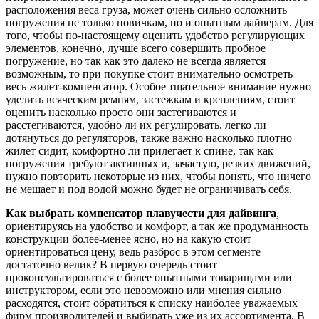
расположения веса груза, может очень сильно осложнить
погружения не только новичкам, но и опытным дайверам. Для
того, чтобы по-настоящему оценить удобство регулирующих
элементов, конечно, лучше всего совершить пробное
погружение, но так как это далеко не всегда является
возможным, то при покупке стоит внимательно осмотреть
весь жилет-компенсатор. Особое тщательное внимание нужно
уделить всяческим ремням, застежкам и креплениям, стоит
оценить насколько просто они застегиваются и
расстегиваются, удобно ли их регулировать, легко ли
дотянуться до регуляторов, также важно насколько плотно
жилет сидит, комфортно ли прилегает к спине, так как
погружения требуют активных и, зачастую, резких движений,
нужно повторить некоторые из них, чтобы понять, что ничего
не мешает и под водой можно будет не ограничивать себя.
Как выбрать компенсатор плавучести для дайвинга
,
ориентируясь на удобство и комфорт, а так же продуманность
конструкции более-менее ясно, но на какую стоит
ориентироваться цену, ведь разброс в этом сегменте
достаточно велик? В первую очередь стоит
проконсультироваться с более опытными товарищами или
инструктором, если это невозможно или мнения сильно
расходятся, стоит обратиться к списку наиболее уважаемых
фирм производителей и выбирать уже из их ассортимента. В