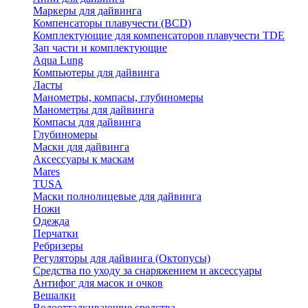
Маркеры для дайвинга
Компенсаторы плавучести (BCD)
Комплектующие для компенсаторов плавучести TDE
Зап части и комплектующие
Aqua Lung
Компьютеры для дайвинга
Ласты
Манометры, компасы, глубиномеры
Манометры для дайвинга
Компасы для дайвинга
Глубиномеры
Маски для дайвинга
Аксессуары к маскам
Mares
TUSA
Маски полнолицевые для дайвинга
Ножи
Одежда
Перчатки
Ребризеры
Регуляторы для дайвинга (Октопусы)
Средства по уходу за снаряжением и аксессуары
Антифог для масок и очков
Вешалки
Водоотталкивающие средства