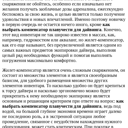
снаряжения не обойтись, особенно если изначально нет
желания получать заоблачные дозы адреналина, ежесекундно
беспокоясь за свою жизнь, и целью является только получение
удовольствия и новых впечатлений. Именно поэтому новичку
в первую очередь не остается ничего иного, кроме
как
выбрать компенсатор плавучести для дайвинга
. Конечно,
этот вид инвентаря не так широко известен в массах, как,
например, гидрокостюм или акваланг, но жилет-компенсатор,
как его еще называют, без преувеличений является одним из
самых важных предметов экипировки дайвера, выполняя
целый ряд необходимых функций и помогая выполнять
погружения максимально комфортно.
Жилет-компенсатор является очень сложным снаряжением, он
состоит из множества элементов и является своеобразным
базисом, для удобного размещения множества других
элементов инвентаря. То насколько удобно он будет крепиться
к торсу дайвера и насколько эргономично можно будет
прикрепить к нему необходимую экипировку является
основным и решающим критерием при ответе на вопрос:
как
выбрать компенсатор плавучести для дайвинга
, ведь под
водой, на большой глубине экономия времени играет далеко
не последнюю роль, а в экстренной ситуации любое
промедление, связанное с неудобством нахождения нужного
оборудования, может стать критическим. При покупке в