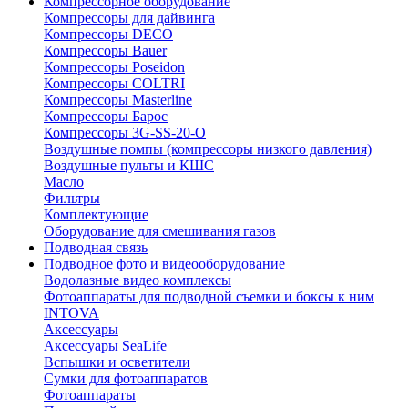
Компрессорное оборудование
Компрессоры для дайвинга
Компрессоры DECO
Компрессоры Bauer
Компрессоры Poseidon
Компрессоры COLTRI
Компрессоры Masterline
Компрессоры Барос
Компрессоры 3G-SS-20-O
Воздушные помпы (компрессоры низкого давления)
Воздушные пульты и КШС
Масло
Фильтры
Комплектующие
Оборудование для смешивания газов
Подводная связь
Подводное фото и видеооборудование
Водолазные видео комплексы
Фотоаппараты для подводной съемки и боксы к ним
INTOVA
Аксессуары
Аксессуары SeaLife
Вспышки и осветители
Сумки для фотоаппаратов
Фотоаппараты