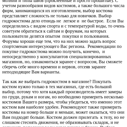
молний и типы швов (проклеенные и просто прошитые). С
учетом разнообразия видов костюмов, а также большого числа
фирм, занимающихся их изготовлением, выбор костюма
представляет сложность не только для новичков. Выбор
гидрокостюма дело отнюдь не легкое и не быстрое. Если Вы
определились с видом спорта и с температурой воды, то очень
советуем обратиться к сайтам и форумам, на которых
пользователи делятся опытом покупки и пользования.
Форумы хороши еще тем, что на них можно задать вопрос
спортсменам интересующего Вас региона. Рекомендации по
покупке гидрокостюма можно получить, конечно, и
непосредственно у консультантов специализированных
магазинов, но, ознакомиться заранее с вопросом, Вы сможете
сберечь себе много времени и нервов, отсеяв заранее
неподходящие Вам варианты.
Так как же выбрать гидрокостюм в магазине? Покупать
костюм нужно только в тех магазинах, где есть большой
выбор, потому что хотя каждый производитель имеет замеры
по груди, рукам и ногам, но необходимо примерить несколько
костюмов Вашего размера, чтобы убедиться, что именно этот
костюм вам наиболее удобен. Рекомендуют также примерить
костюмы на номер больше и меньше, может оказаться, что они
Вам подходят больше. Костюм должен прилегать к телу, но не
слишком стеснять движения, не образовывать складок, и не