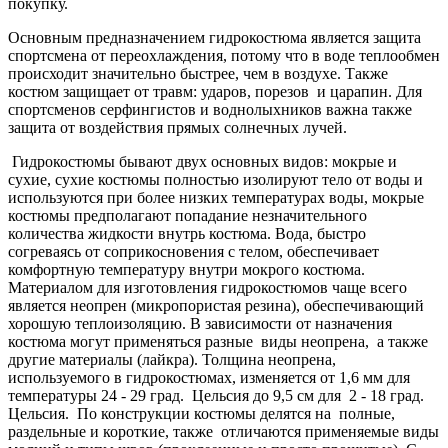
покупку.
Основным предназначением гидрокостюма является защита
спортсмена от переохлаждения, потому что в воде теплообмен
происходит значительно быстрее, чем в воздухе. Также
костюм защищает от травм: ударов, порезов и царапин. Для
спортсменов серфингистов и воднолыхников важна также
защита от воздействия прямых солнечных лучей.
Гидрокостюмы бывают двух основных видов: мокрые и
сухие, сухие костюмы полностью изолируют тело от воды и
используются при более низких температурах воды, мокрые
костюмы предполагают попадание незначительного
количества жидкости внутрь костюма. Вода, быстро
согреваясь от соприкосновения с телом, обеспечивает
комфортную температуру внутри мокрого костюма.
Материалом для изготовления гидрокостюмов чаще всего
является неопрен (микропористая резина), обеспечивающий
хорошую теплоизоляцию. В зависимости от назначения
костюма могут применяться разные виды неопрена, а также
другие материалы (лайкра). Толщина неопрена,
используемого в гидрокостюмах, изменяется от 1,6 мм для
температуры 24 - 29 град. Цельсия до 9,5 см для 2 - 18 град.
Цельсия. По конструкции костюмы делятся на полные,
раздельные и короткие, также отличаются применяемые виды