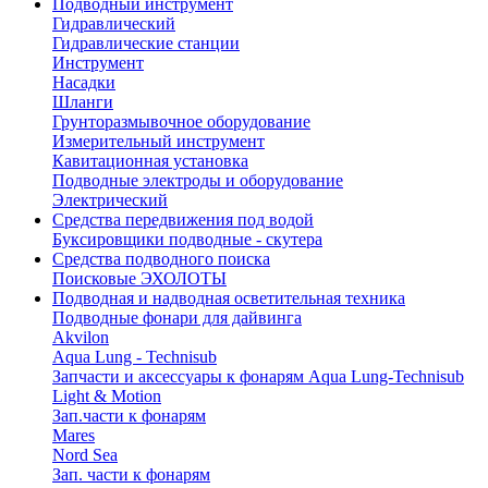
Подводный инструмент
Гидравлический
Гидравлические станции
Инструмент
Насадки
Шланги
Грунторазмывочное оборудование
Измерительный инструмент
Кавитационная установка
Подводные электроды и оборудование
Электрический
Средства передвижения под водой
Буксировщики подводные - скутера
Средства подводного поиска
Поисковые ЭХОЛОТЫ
Подводная и надводная осветительная техника
Подводные фонари для дайвинга
Akvilon
Aqua Lung - Technisub
Запчасти и аксессуары к фонарям Aqua Lung-Technisub
Light & Motion
Зап.части к фонарям
Mares
Nord Sea
Зап. части к фонарям