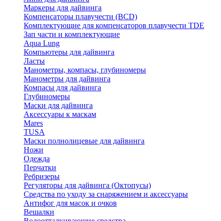
Маркеры для дайвинга
Компенсаторы плавучести (BCD)
Комплектующие для компенсаторов плавучести TDE
Зап части и комплектующие
Aqua Lung
Компьютеры для дайвинга
Ласты
Манометры, компасы, глубиномеры
Манометры для дайвинга
Компасы для дайвинга
Глубиномеры
Маски для дайвинга
Аксессуары к маскам
Mares
TUSA
Маски полнолицевые для дайвинга
Ножи
Одежда
Перчатки
Ребризеры
Регуляторы для дайвинга (Октопусы)
Средства по уходу за снаряжением и аксессуары
Антифог для масок и очков
Вешалки
Водоотталкивающие средства