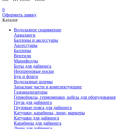
0
Оформить заявку
Каталог
Водолазное снаряжение
Акваланги
Баллоны и аксессуары
Аксессуары
Баллоны
Вентили
Манифолды
Боты для дайвинга
Неопреновые носки
Буи и флаги
Водолазные шлемы
Запасные части и комплектующие
Газоанализаторы
Гермобоксы, гермомешки, кейсы для оборудования
Груза для дайвинга
Грузовые пояса для дайвинга
Катушки, карабины, лини, маркеры
Катушки для дайвинга
Карабины для дайвинга
Лини для дайвинга