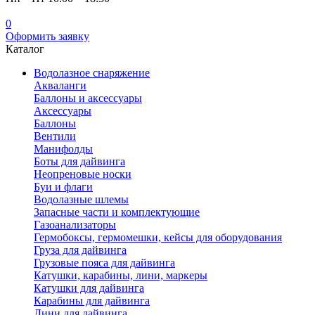
0
Оформить заявку
Каталог
Водолазное снаряжение
Акваланги
Баллоны и аксессуары
Аксессуары
Баллоны
Вентили
Манифолды
Боты для дайвинга
Неопреновые носки
Буи и флаги
Водолазные шлемы
Запасные части и комплектующие
Газоанализаторы
Гермобоксы, гермомешки, кейсы для оборудования
Груза для дайвинга
Грузовые пояса для дайвинга
Катушки, карабины, лини, маркеры
Катушки для дайвинга
Карабины для дайвинга
Лини для дайвинга