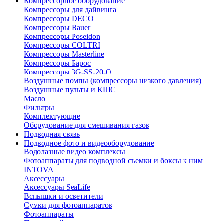
Компрессорное оборудование
Компрессоры для дайвинга
Компрессоры DECO
Компрессоры Bauer
Компрессоры Poseidon
Компрессоры COLTRI
Компрессоры Masterline
Компрессоры Барос
Компрессоры 3G-SS-20-O
Воздушные помпы (компрессоры низкого давления)
Воздушные пульты и КШС
Масло
Фильтры
Комплектующие
Оборудование для смешивания газов
Подводная связь
Подводное фото и видеооборудование
Водолазные видео комплексы
Фотоаппараты для подводной съемки и боксы к ним
INTOVA
Аксессуары
Аксессуары SeaLife
Вспышки и осветители
Сумки для фотоаппаратов
Фотоаппараты