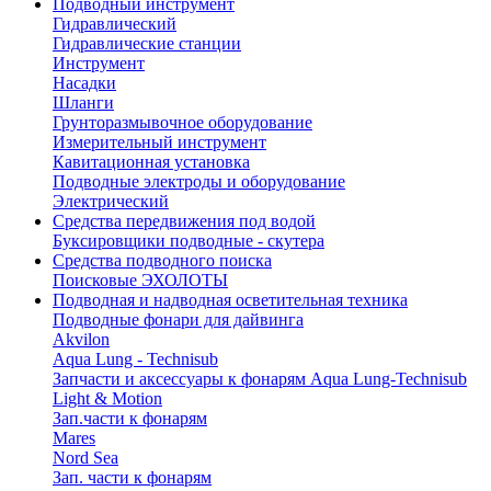
Подводный инструмент
Гидравлический
Гидравлические станции
Инструмент
Насадки
Шланги
Грунторазмывочное оборудование
Измерительный инструмент
Кавитационная установка
Подводные электроды и оборудование
Электрический
Средства передвижения под водой
Буксировщики подводные - скутера
Средства подводного поиска
Поисковые ЭХОЛОТЫ
Подводная и надводная осветительная техника
Подводные фонари для дайвинга
Akvilon
Aqua Lung - Technisub
Запчасти и аксессуары к фонарям Aqua Lung-Technisub
Light & Motion
Зап.части к фонарям
Mares
Nord Sea
Зап. части к фонарям