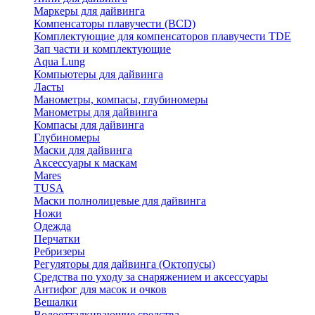
Маркеры для дайвинга
Компенсаторы плавучести (BCD)
Комплектующие для компенсаторов плавучести TDE
Зап части и комплектующие
Aqua Lung
Компьютеры для дайвинга
Ласты
Манометры, компасы, глубиномеры
Манометры для дайвинга
Компасы для дайвинга
Глубиномеры
Маски для дайвинга
Аксессуары к маскам
Mares
TUSA
Маски полнолицевые для дайвинга
Ножи
Одежда
Перчатки
Ребризеры
Регуляторы для дайвинга (Октопусы)
Средства по уходу за снаряжением и аксессуары
Антифог для масок и очков
Вешалки
Водоотталкивающие средства