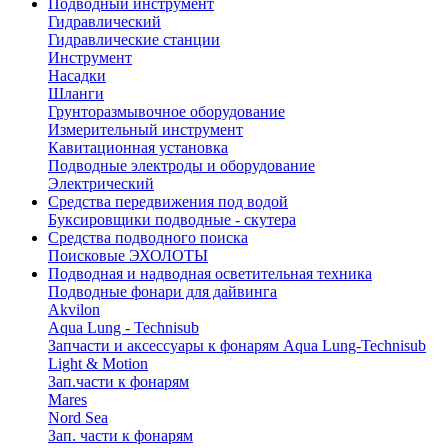
Подводный инструмент
Гидравлический
Гидравлические станции
Инструмент
Насадки
Шланги
Грунторазмывочное оборудование
Измерительный инструмент
Кавитационная установка
Подводные электроды и оборудование
Электрический
Средства передвижения под водой
Буксировщики подводные - скутера
Средства подводного поиска
Поисковые ЭХОЛОТЫ
Подводная и надводная осветительная техника
Подводные фонари для дайвинга
Akvilon
Aqua Lung - Technisub
Запчасти и аксессуары к фонарям Aqua Lung-Technisub
Light & Motion
Зап.части к фонарям
Mares
Nord Sea
Зап. части к фонарям