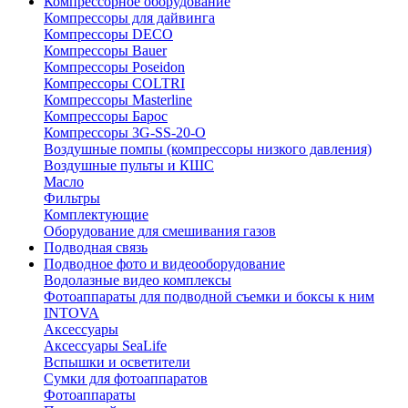
Компрессорное оборудование
Компрессоры для дайвинга
Компрессоры DECO
Компрессоры Bauer
Компрессоры Poseidon
Компрессоры COLTRI
Компрессоры Masterline
Компрессоры Барос
Компрессоры 3G-SS-20-O
Воздушные помпы (компрессоры низкого давления)
Воздушные пульты и КШС
Масло
Фильтры
Комплектующие
Оборудование для смешивания газов
Подводная связь
Подводное фото и видеооборудование
Водолазные видео комплексы
Фотоаппараты для подводной съемки и боксы к ним
INTOVA
Аксессуары
Аксессуары SeaLife
Вспышки и осветители
Сумки для фотоаппаратов
Фотоаппараты