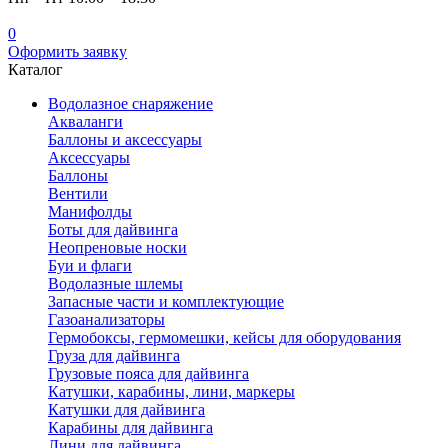
0
Оформить заявку
Каталог
Водолазное снаряжение
Акваланги
Баллоны и аксессуары
Аксессуары
Баллоны
Вентили
Манифолды
Боты для дайвинга
Неопреновые носки
Буи и флаги
Водолазные шлемы
Запасные части и комплектующие
Газоанализаторы
Гермобоксы, гермомешки, кейсы для оборудования
Груза для дайвинга
Грузовые пояса для дайвинга
Катушки, карабины, лини, маркеры
Катушки для дайвинга
Карабины для дайвинга
Лини для дайвинга