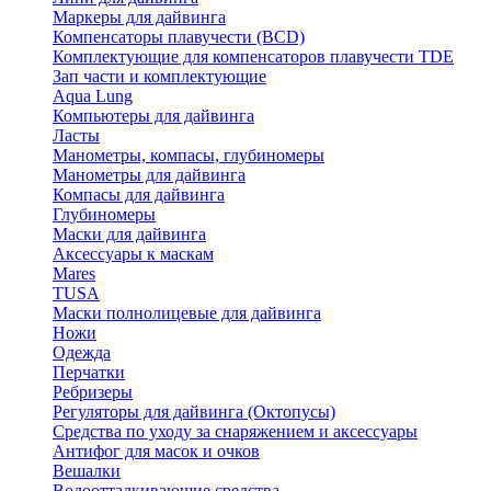
Маркеры для дайвинга
Компенсаторы плавучести (BCD)
Комплектующие для компенсаторов плавучести TDE
Зап части и комплектующие
Aqua Lung
Компьютеры для дайвинга
Ласты
Манометры, компасы, глубиномеры
Манометры для дайвинга
Компасы для дайвинга
Глубиномеры
Маски для дайвинга
Аксессуары к маскам
Mares
TUSA
Маски полнолицевые для дайвинга
Ножи
Одежда
Перчатки
Ребризеры
Регуляторы для дайвинга (Октопусы)
Средства по уходу за снаряжением и аксессуары
Антифог для масок и очков
Вешалки
Водоотталкивающие средства