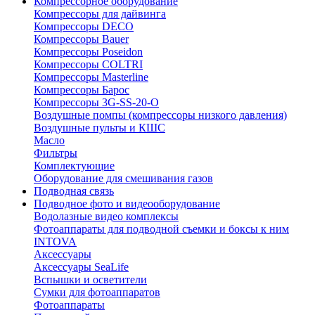
Компрессорное оборудование
Компрессоры для дайвинга
Компрессоры DECO
Компрессоры Bauer
Компрессоры Poseidon
Компрессоры COLTRI
Компрессоры Masterline
Компрессоры Барос
Компрессоры 3G-SS-20-O
Воздушные помпы (компрессоры низкого давления)
Воздушные пульты и КШС
Масло
Фильтры
Комплектующие
Оборудование для смешивания газов
Подводная связь
Подводное фото и видеооборудование
Водолазные видео комплексы
Фотоаппараты для подводной съемки и боксы к ним
INTOVA
Аксессуары
Аксессуары SeaLife
Вспышки и осветители
Сумки для фотоаппаратов
Фотоаппараты