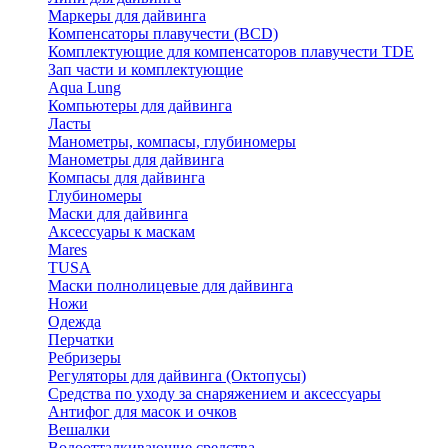
Маркеры для дайвинга
Компенсаторы плавучести (BCD)
Комплектующие для компенсаторов плавучести TDE
Зап части и комплектующие
Aqua Lung
Компьютеры для дайвинга
Ласты
Манометры, компасы, глубиномеры
Манометры для дайвинга
Компасы для дайвинга
Глубиномеры
Маски для дайвинга
Аксессуары к маскам
Mares
TUSA
Маски полнолицевые для дайвинга
Ножи
Одежда
Перчатки
Ребризеры
Регуляторы для дайвинга (Октопусы)
Средства по уходу за снаряжением и аксессуары
Антифог для масок и очков
Вешалки
Водоотталкивающие средства