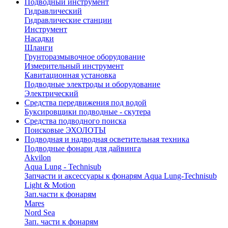
Подводный инструмент
Гидравлический
Гидравлические станции
Инструмент
Насадки
Шланги
Грунторазмывочное оборудование
Измерительный инструмент
Кавитационная установка
Подводные электроды и оборудование
Электрический
Средства передвижения под водой
Буксировщики подводные - скутера
Средства подводного поиска
Поисковые ЭХОЛОТЫ
Подводная и надводная осветительная техника
Подводные фонари для дайвинга
Akvilon
Aqua Lung - Technisub
Запчасти и аксессуары к фонарям Aqua Lung-Technisub
Light & Motion
Зап.части к фонарям
Mares
Nord Sea
Зап. части к фонарям