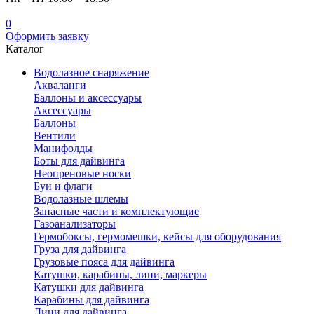
0
Оформить заявку
Каталог
Водолазное снаряжение
Акваланги
Баллоны и аксессуары
Аксессуары
Баллоны
Вентили
Манифолды
Боты для дайвинга
Неопреновые носки
Буи и флаги
Водолазные шлемы
Запасные части и комплектующие
Газоанализаторы
Гермобоксы, гермомешки, кейсы для оборудования
Груза для дайвинга
Грузовые пояса для дайвинга
Катушки, карабины, лини, маркеры
Катушки для дайвинга
Карабины для дайвинга
Лини для дайвинга