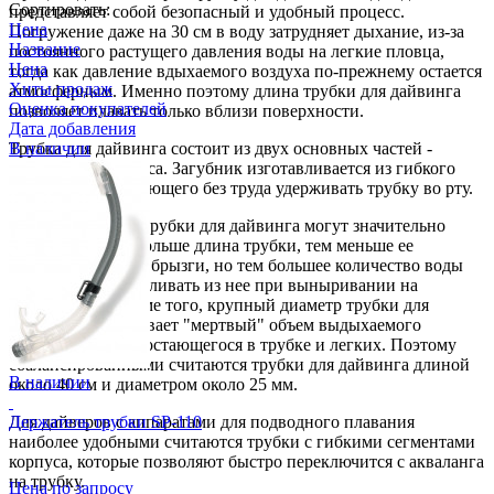
Сортировать:
представляет собой безопасный и удобный процесс.
Цена
Погружение даже на 30 см в воду затрудняет дыхание, из-за
Название
постоянного растущего давления воды на легкие пловца,
Цена
тогда как давление вдыхаемого воздуха по-прежнему остается
Хиты продаж
атмосферным. Именно поэтому длина трубки для дайвинга
Оценка покупателей
позволяет плавать только вблизи поверхности.
Дата добавления
Трубка для дайвинга состоит из двух основных частей -
В наличии
загубника и корпуса. Загубник изготавливается из гибкого
силикона, позволяющего без труда удерживать трубку во рту.
Диаметр и длина трубки для дайвинга могут значительно
отличаться. Чем больше длина трубки, тем меньше ее
заливают волны и брызги, но тем большее количество воды
необходимо выдавливать из нее при выныривании на
поверхность. Кроме того, крупный диаметр трубки для
дайвинга увеличивает "мертвый" объем выдыхаемого
углекислого газа, остающегося в трубке и легких. Поэтому
сбалансированными считаются трубки для дайвинга длиной
В наличии
около 40 см и диаметром около 25 мм.
Для дайверов с аппаратами для подводного плавания
Держатель трубки SP-110
наиболее удобными считаются трубки с гибкими сегментами
корпуса, которые позволяют быстро переключится с акваланга
на трубку.
Цена по запросу