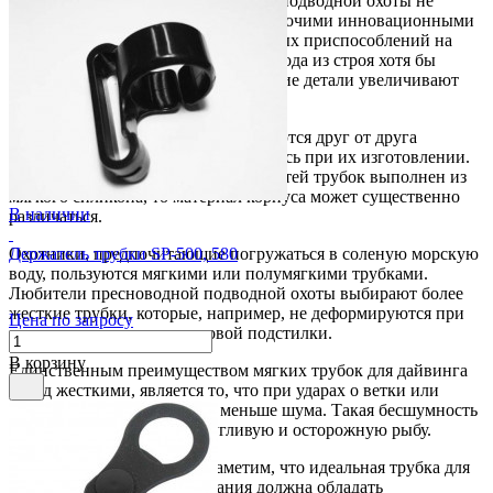
Классическая трубка для плавания, подводной охоты не
оснащена никакими клапанами и прочими инновационными
технологиями. Чем больше различных приспособлений на
трубке, тем больше вероятность выхода из строя хотя бы
одного устройства. К тому же лишние детали увеличивают
парусность трубки для дайвинга.
В основном, модели трубок отличаются друг от друга
материалами, которые использовались при их изготовлении.
И если загубник у всех разновидностей трубок выполнен из
мягкого силикона, то материал корпуса может существенно
В наличии
различаться.
Охотники, предпочитающие погружаться в соленую морскую
Держатель трубки SP-500, 580
воду, пользуются мягкими или полумягкими трубками.
Любители пресноводной подводной охоты выбирают более
жесткие трубки, которые, например, не деформируются при
Цена по запросу
всплытии посреди камышовой подстилки.
В корзину
Единственным преимуществом мягких трубок для дайвинга
перед жесткими, является то, что при ударах о ветки или
камни они издают намного меньше шума. Такая бесшумность
пригодится при охоте на пугливую и осторожную рыбу.
Подытоживая результаты, заметим, что идеальная трубка для
дайвинга, подводного плавания должна обладать