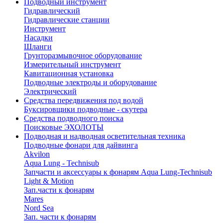
Подводный инструмент
Гидравлический
Гидравлические станции
Инструмент
Насадки
Шланги
Грунторазмывочное оборудование
Измерительный инструмент
Кавитационная установка
Подводные электроды и оборудование
Электрический
Средства передвижения под водой
Буксировщики подводные - скутера
Средства подводного поиска
Поисковые ЭХОЛОТЫ
Подводная и надводная осветительная техника
Подводные фонари для дайвинга
Akvilon
Aqua Lung - Technisub
Запчасти и аксессуары к фонарям Aqua Lung-Technisub
Light & Motion
Зап.части к фонарям
Mares
Nord Sea
Зап. части к фонарям