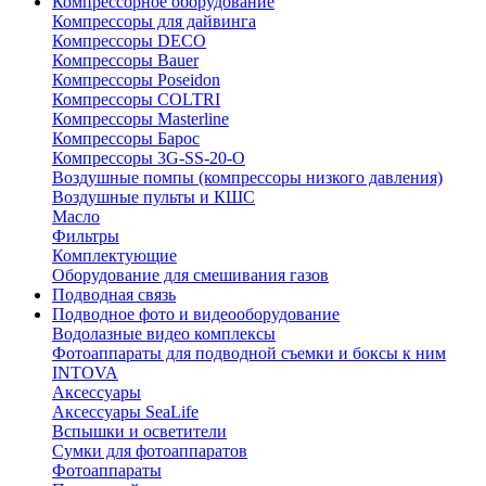
Компрессорное оборудование
Компрессоры для дайвинга
Компрессоры DECO
Компрессоры Bauer
Компрессоры Poseidon
Компрессоры COLTRI
Компрессоры Masterline
Компрессоры Барос
Компрессоры 3G-SS-20-O
Воздушные помпы (компрессоры низкого давления)
Воздушные пульты и КШС
Масло
Фильтры
Комплектующие
Оборудование для смешивания газов
Подводная связь
Подводное фото и видеооборудование
Водолазные видео комплексы
Фотоаппараты для подводной съемки и боксы к ним
INTOVA
Аксессуары
Аксессуары SeaLife
Вспышки и осветители
Сумки для фотоаппаратов
Фотоаппараты