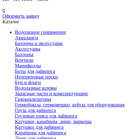
0
Оформить заявку
Каталог
Водолазное снаряжение
Акваланги
Баллоны и аксессуары
Аксессуары
Баллоны
Вентили
Манифолды
Боты для дайвинга
Неопреновые носки
Буи и флаги
Водолазные шлемы
Запасные части и комплектующие
Газоанализаторы
Гермобоксы, гермомешки, кейсы для оборудования
Груза для дайвинга
Грузовые пояса для дайвинга
Катушки, карабины, лини, маркеры
Катушки для дайвинга
Карабины для дайвинга
Лини для дайвинга