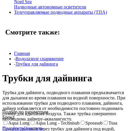
Nord Sea
Надводные автономные осветители
Телеуправляемые подводные аппараты (ТПА)
Смотрите также:
Главная
-
Водолазное снаряжение
-
Трубки для дайвинга
Трубки для дайвинга
Трубка для дайвинга, подводного плавания предназначается
для дыхания во время плавания на водной поверхности. При
использовании трубки для подводного плавания, дайвинга,
дайвер избавляется от необходимости постоянно поднимать
Подбор по параметрам
голову для вдыхания воздуха. Также трубка совершенно
Бренд
необходима дайверу-аквалангисту.
Aqua Lung
Aqua Lung - Technisub
Sporasub
Tusa
Подобрать
Очистить
Процесс дыхания через трубку для дайвинга под водой,