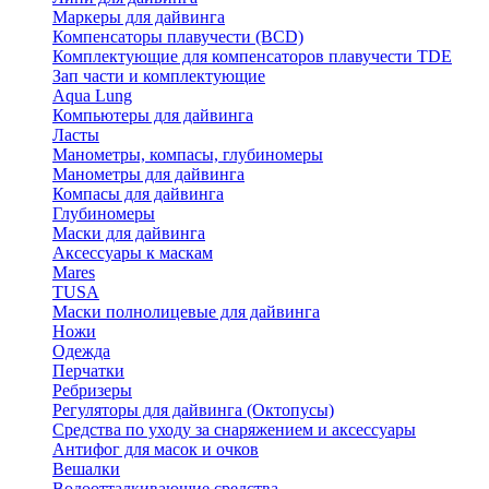
Маркеры для дайвинга
Компенсаторы плавучести (BCD)
Комплектующие для компенсаторов плавучести TDE
Зап части и комплектующие
Aqua Lung
Компьютеры для дайвинга
Ласты
Манометры, компасы, глубиномеры
Манометры для дайвинга
Компасы для дайвинга
Глубиномеры
Маски для дайвинга
Аксессуары к маскам
Mares
TUSA
Маски полнолицевые для дайвинга
Ножи
Одежда
Перчатки
Ребризеры
Регуляторы для дайвинга (Октопусы)
Средства по уходу за снаряжением и аксессуары
Антифог для масок и очков
Вешалки
Водоотталкивающие средства