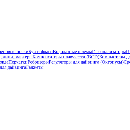
еновые носки
Буи и флаги
Водолазные шлемы
Газоанализаторы
Г
, лини, маркеры
Компенсаторы плавучести (BCD)
Компьютеры дл
ежда
Перчатки
Ребризеры
Регуляторы для дайвинга (Октопусы)
Ср
для дайвинга
Гаджеты