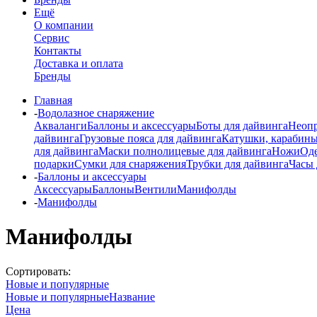
Ещё
О компании
Сервис
Контакты
Доставка и оплата
Бренды
Главная
-
Водолазное снаряжение
Акваланги
Баллоны и аксессуары
Боты для дайвинга
Неопр
дайвинга
Грузовые пояса для дайвинга
Катушки, карабины
для дайвинга
Маски полнолицевые для дайвинга
Ножи
Од
подарки
Сумки для снаряжения
Трубки для дайвинга
Часы 
-
Баллоны и аксессуары
Аксессуары
Баллоны
Вентили
Манифолды
-
Манифолды
Манифолды
Сортировать:
Новые и популярные
Новые и популярные
Название
Цена