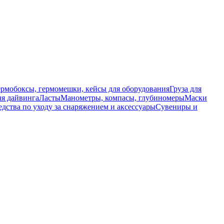
ермобоксы, гермомешки, кейсы для оборудования
Груза для
я дайвинга
Ласты
Манометры, компасы, глубиномеры
Маски
едства по уходу за снаряжением и аксессуары
Сувениры и