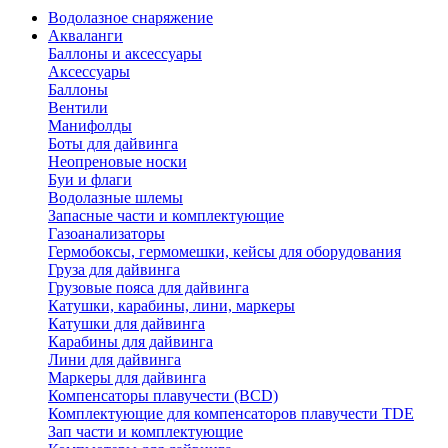
Водолазное снаряжение
Акваланги
Баллоны и аксессуары
Аксессуары
Баллоны
Вентили
Манифолды
Боты для дайвинга
Неопреновые носки
Буи и флаги
Водолазные шлемы
Запасные части и комплектующие
Газоанализаторы
Гермобоксы, гермомешки, кейсы для оборудования
Груза для дайвинга
Грузовые пояса для дайвинга
Катушки, карабины, лини, маркеры
Катушки для дайвинга
Карабины для дайвинга
Лини для дайвинга
Маркеры для дайвинга
Компенсаторы плавучести (BCD)
Комплектующие для компенсаторов плавучести TDE
Зап части и комплектующие