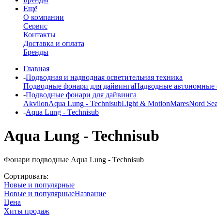
Ещё
О компании
Сервис
Контакты
Доставка и оплата
Бренды
Главная
-
Подводная и надводная осветительная техника
Подводные фонари для дайвинга
Надводные автономные 
-
Подводные фонари для дайвинга
Akvilon
Aqua Lung - Technisub
Light & Motion
Mares
Nord Se
-
Aqua Lung - Technisub
Aqua Lung - Technisub
Фонари подводные Aqua Lung - Technisub
Сортировать:
Новые и популярные
Новые и популярные
Название
Цена
Хиты продаж