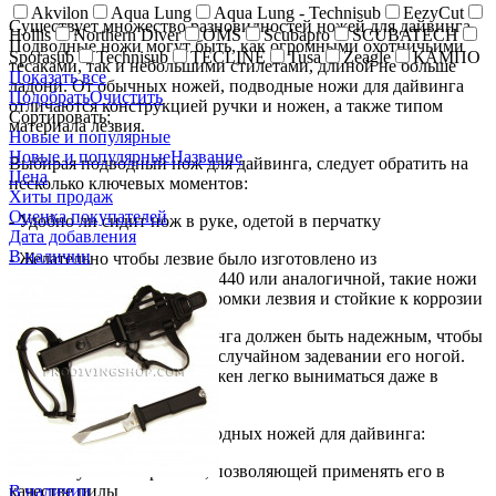
Akvilon
Aqua Lung
Aqua Lung - Technisub
EezyCut
Существует множество разновидностей ножей для дайвинга.
Hollis
Northern Diver
OMS
Scubapro
SCUBATECH
Подводные ножи могут быть, как огромными охотничьими
Sporasub
Technisub
TECLINE
Tusa
Zeagle
КАМПО
тесаками, так и небольшими стилетами, длиной не больше
Показать все
ладони. От обычных ножей, подводные ножи для дайвинга
Подобрать
Очистить
отличаются конструкцией ручки и ножен, а также типом
Сортировать:
материала лезвия.
Новые и популярные
Новые и популярные
Название
Выбирая подводный нож для дайвинга, следует обратить на
Цена
несколько ключевых моментов:
Хиты продаж
Оценка покупателей
- Удобно ли сидит нож в руке, одетой в перчатку
Дата добавления
В наличии
- Желательно чтобы лезвие было изготовлено из
нержавеющей стали марки 440 или аналогичной, такие ножи
долго сохраняют остроту кромки лезвия и стойкие к коррозии
- Фиксатор ножа для дайвинга должен быть надежным, чтобы
он не выпал из ножен, при случайном задевании его ногой.
Также подводный нож должен легко выниматься даже в
толстых перчатках
Есть несколько типов подводных ножей для дайвинга:
- Нож с зубчатой кромкой, позволяющей применять его в
качестве пилы
В наличии