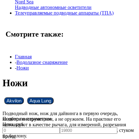
Nord Sea
Надводные автономные осветители
Телеуправляемые подводные аппараты (ТПА)
Смотрите также:
Главная
-
Водолазное снаряжение
-
Ножи
Ножи
Akvilon
Aqua Lung
Подводный нож, нож для дайвинга в первую очередь,
Подбор по параметрам
является инструментом, а не оружием. На практике его
Цена,
руб.
используют в качестве рычага, для измерений, разрезания
рыболовных сетей или привлечения к себе внимания, стуком
по баллону.
Бренд