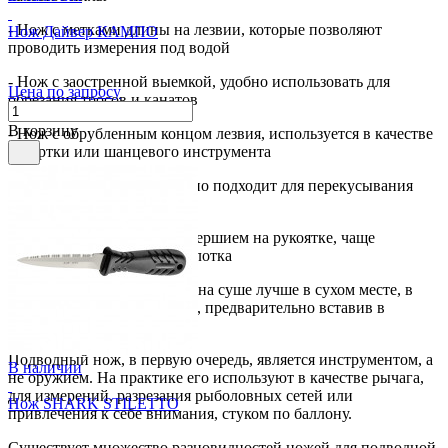
- Нож с метками длины на лезвии, которые позволяют
Нож Дайвер КАМПО
проводить измерения под водой
- Нож с заостренной выемкой, удобно использовать для
Цена по запросу
обрезания тросов и канатов
В корзину
- Нож с обрубленным концом лезвия, используется в качестве
отвертки или шанцевого инструмента
- Нож с ножницами, отлично подходит для перекусывания
сеточной лески
- Нож с металлическим навершием на рукоятке, чаще
используется в качестве молотка
Хранить нож для дайвинга на суше лучше в сухом месте, в
полностью собранном виде, предварительно вставив в
ножны.
Подводный нож, в первую очередь, является инструментом, а
В наличии
не оружием. На практике его используют в качестве рычага,
для измерений, разрезания рыболовных сетей или
Нож SHARK STILETTO
привлечения к себе внимания, стуком по баллону.
Существует множество разновидностей ножей для подводной