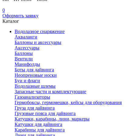
0
Оформить заявку
Каталог
Водолазное снаряжение
Акваланги
Баллоны и аксессуары
Аксессуары
Баллоны
Вентили
Манифолды
Боты для дайвинга
Неопреновые носки
Буи и флаги
Водолазные шлемы
Запасные части и комплектующие
Газоанализаторы
Гермобоксы, гермомешки, кейсы для оборудования
Груза для дайвинга
Грузовые пояса для дайвинга
Катушки, карабины, лини, маркеры
Катушки для дайвинга
Карабины для дайвинга
Лини для дайвинга