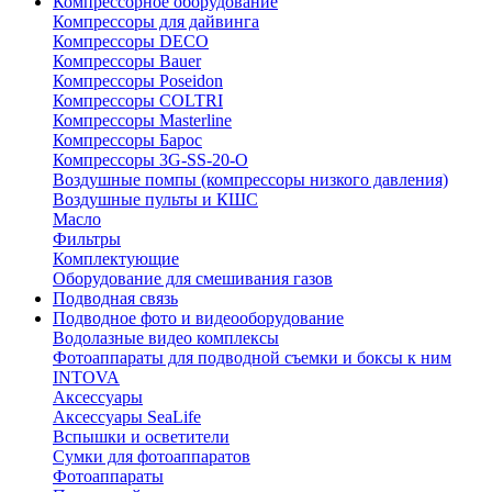
Компрессорное оборудование
Компрессоры для дайвинга
Компрессоры DECO
Компрессоры Bauer
Компрессоры Poseidon
Компрессоры COLTRI
Компрессоры Masterline
Компрессоры Барос
Компрессоры 3G-SS-20-O
Воздушные помпы (компрессоры низкого давления)
Воздушные пульты и КШС
Масло
Фильтры
Комплектующие
Оборудование для смешивания газов
Подводная связь
Подводное фото и видеооборудование
Водолазные видео комплексы
Фотоаппараты для подводной съемки и боксы к ним
INTOVA
Аксессуары
Аксессуары SeaLife
Вспышки и осветители
Сумки для фотоаппаратов
Фотоаппараты