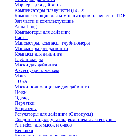
Маркеры для дайвинга
Компенсаторы плавучести (BCD)
Комплектующие для компенсаторов плавучести TDE
Зап части и комплектующие
Aqua Lung
Компьютеры для дайвинга
Ласты
Манометры, компасы, глубиномеры
Манометры для дайвинга
Компасы для дайвинга
Глубиномеры
Маски для дайвинга
Аксессуары к маскам
Mares
TUSA
Маски полнолицевые для дайвинга
Ножи
Одежда
Перчатки
Ребризеры
Регуляторы для дайвинга (Октопусы)
Средства по уходу за снаряжением и аксессуары
Антифог для масок и очков
Вешалки
Водоотталкивающие средства