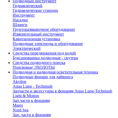
Подводный инструмент
Гидравлический
Гидравлические станции
Инструмент
Насадки
Шланги
Грунторазмывочное оборудование
Измерительный инструмент
Кавитационная установка
Подводные электроды и оборудование
Электрический
Средства передвижения под водой
Буксировщики подводные - скутера
Средства подводного поиска
Поисковые ЭХОЛОТЫ
Подводная и надводная осветительная техника
Подводные фонари для дайвинга
Akvilon
Aqua Lung - Technisub
Запчасти и аксессуары к фонарям Aqua Lung-Technisub
Light & Motion
Зап.части к фонарям
Mares
Nord Sea
Зап. части к фонарям