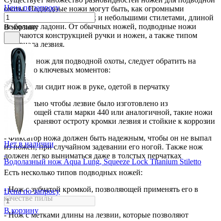
Цена по запросу
охоты. Подводные ножи могут быть, как огромными
охотничьими тесаками, так и небольшими стилетами, длиной
не больше ладони. От обычных ножей, подводные ножи
В корзину
отличаются конструкцией ручки и ножен, а также типом
материала лезвия.
Выбирая нож для подводной охоты, следует обратить на
несколько ключевых моментов:
- Удобно ли сидит нож в руке, одетой в перчатку
- Желательно чтобы лезвие было изготовлено из
нержавеющей стали марки 440 или аналогичной, такие ножи
долго сохраняют остроту кромки лезвия и стойкие к коррозии
- Фиксатор ножа должен быть надежным, чтобы он не выпал
Нет в наличии
из ножен, при случайном задевании его ногой. Также нож
должен легко выниматься даже в толстых перчатках
Водолазный нож Aqua Lung, Squeeze Lock Titanium Stiletto
Есть несколько типов подводных ножей:
- Нож с зубчатой кромкой, позволяющей применять его в
Цена по запросу
качестве пилы
В корзину
- Нож с метками длины на лезвии, которые позволяют