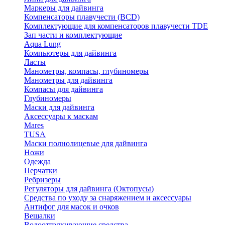
Маркеры для дайвинга
Компенсаторы плавучести (BCD)
Комплектующие для компенсаторов плавучести TDE
Зап части и комплектующие
Aqua Lung
Компьютеры для дайвинга
Ласты
Манометры, компасы, глубиномеры
Манометры для дайвинга
Компасы для дайвинга
Глубиномеры
Маски для дайвинга
Аксессуары к маскам
Mares
TUSA
Маски полнолицевые для дайвинга
Ножи
Одежда
Перчатки
Ребризеры
Регуляторы для дайвинга (Октопусы)
Средства по уходу за снаряжением и аксессуары
Антифог для масок и очков
Вешалки
Водоотталкивающие средства