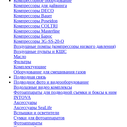
Компрессорное оборудование
Компрессоры для дайвинга
Компрессоры DECO
Компрессоры Bauer
Компрессоры Poseidon
Компрессоры COLTRI
Компрессоры Masterline
Компрессоры Барос
Компрессоры 3G-SS-20-O
Воздушные помпы (компрессоры низкого давления)
Воздушные пульты и КШС
Масло
Фильтры
Комплектующие
Оборудование для смешивания газов
Подводная связь
Подводное фото и видеооборудование
Водолазные видео комплексы
Фотоаппараты для подводной съемки и боксы к ним
INTOVA
Аксессуары
Аксессуары SeaLife
Вспышки и осветители
Сумки для фотоаппаратов
Фотоаппараты