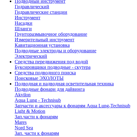
Подводный инструмент
Гидравлический
Гидравлические станции
Инструмент
Насадки
Шланги
Грунторазмывочное оборудование
Измерительный инструмент
Кавитационная установка
Подводные электроды и оборудование
Электрический
Средства передвижения под водой
Буксировщики подводные - скутера
Средства подводного поиска
Поисковые ЭХОЛОТЫ
Подводная и надводная осветительная техника
Подводные фонари для дайвинга
Akvilon
Aqua Lung - Technisub
Запчасти и аксессуары к фонарям Aqua Lung-Technisub
Light & Motion
Зап.части к фонарям
Mares
Nord Sea
Зап. части к фонарям