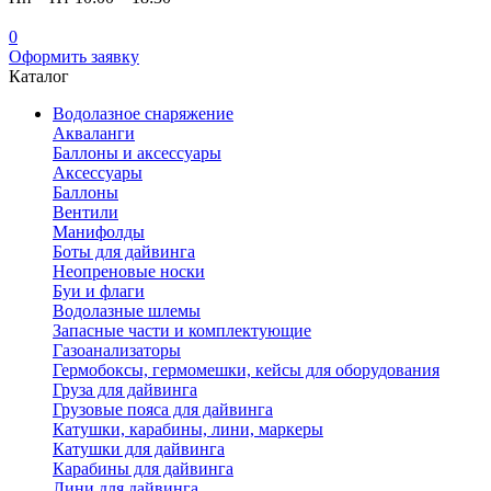
0
Оформить заявку
Каталог
Водолазное снаряжение
Акваланги
Баллоны и аксессуары
Аксессуары
Баллоны
Вентили
Манифолды
Боты для дайвинга
Неопреновые носки
Буи и флаги
Водолазные шлемы
Запасные части и комплектующие
Газоанализаторы
Гермобоксы, гермомешки, кейсы для оборудования
Груза для дайвинга
Грузовые пояса для дайвинга
Катушки, карабины, лини, маркеры
Катушки для дайвинга
Карабины для дайвинга
Лини для дайвинга