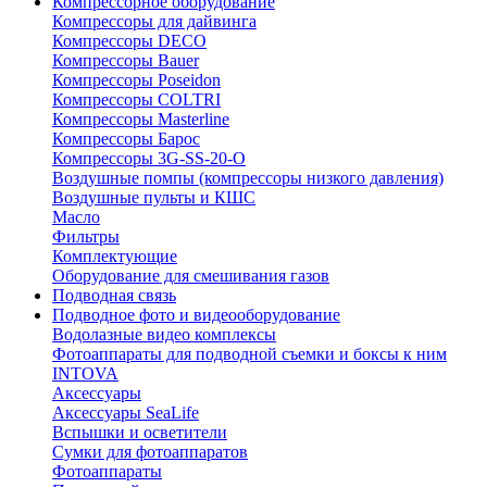
Компрессорное оборудование
Компрессоры для дайвинга
Компрессоры DECO
Компрессоры Bauer
Компрессоры Poseidon
Компрессоры COLTRI
Компрессоры Masterline
Компрессоры Барос
Компрессоры 3G-SS-20-O
Воздушные помпы (компрессоры низкого давления)
Воздушные пульты и КШС
Масло
Фильтры
Комплектующие
Оборудование для смешивания газов
Подводная связь
Подводное фото и видеооборудование
Водолазные видео комплексы
Фотоаппараты для подводной съемки и боксы к ним
INTOVA
Аксессуары
Аксессуары SeaLife
Вспышки и осветители
Сумки для фотоаппаратов
Фотоаппараты