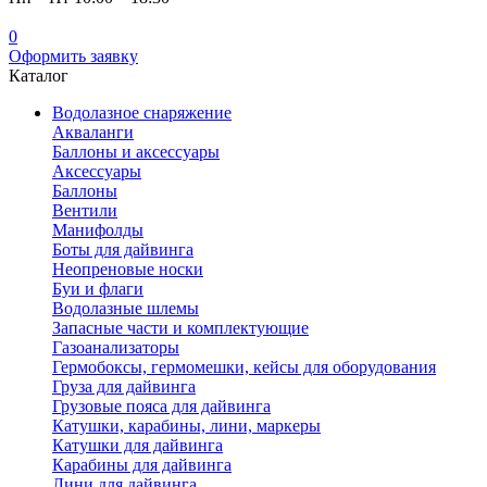
0
Оформить заявку
Каталог
Водолазное снаряжение
Акваланги
Баллоны и аксессуары
Аксессуары
Баллоны
Вентили
Манифолды
Боты для дайвинга
Неопреновые носки
Буи и флаги
Водолазные шлемы
Запасные части и комплектующие
Газоанализаторы
Гермобоксы, гермомешки, кейсы для оборудования
Груза для дайвинга
Грузовые пояса для дайвинга
Катушки, карабины, лини, маркеры
Катушки для дайвинга
Карабины для дайвинга
Лини для дайвинга