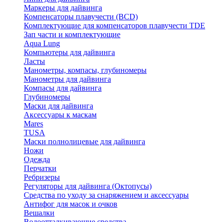
Маркеры для дайвинга
Компенсаторы плавучести (BCD)
Комплектующие для компенсаторов плавучести TDE
Зап части и комплектующие
Aqua Lung
Компьютеры для дайвинга
Ласты
Манометры, компасы, глубиномеры
Манометры для дайвинга
Компасы для дайвинга
Глубиномеры
Маски для дайвинга
Аксессуары к маскам
Mares
TUSA
Маски полнолицевые для дайвинга
Ножи
Одежда
Перчатки
Ребризеры
Регуляторы для дайвинга (Октопусы)
Средства по уходу за снаряжением и аксессуары
Антифог для масок и очков
Вешалки
Водоотталкивающие средства