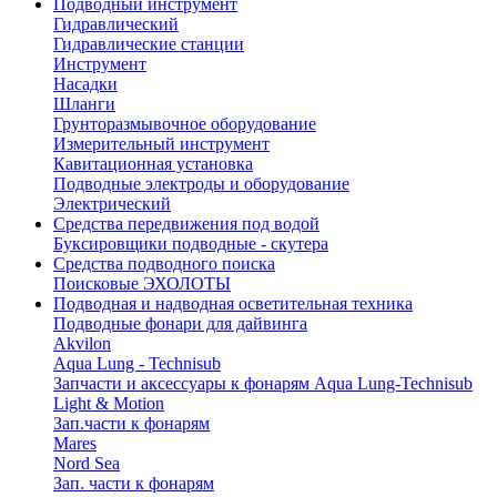
Подводный инструмент
Гидравлический
Гидравлические станции
Инструмент
Насадки
Шланги
Грунторазмывочное оборудование
Измерительный инструмент
Кавитационная установка
Подводные электроды и оборудование
Электрический
Средства передвижения под водой
Буксировщики подводные - скутера
Средства подводного поиска
Поисковые ЭХОЛОТЫ
Подводная и надводная осветительная техника
Подводные фонари для дайвинга
Akvilon
Aqua Lung - Technisub
Запчасти и аксессуары к фонарям Aqua Lung-Technisub
Light & Motion
Зап.части к фонарям
Mares
Nord Sea
Зап. части к фонарям