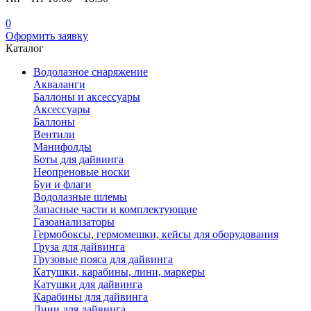
0
Оформить заявку
Каталог
Водолазное снаряжение
Акваланги
Баллоны и аксессуары
Аксессуары
Баллоны
Вентили
Манифолды
Боты для дайвинга
Неопреновые носки
Буи и флаги
Водолазные шлемы
Запасные части и комплектующие
Газоанализаторы
Гермобоксы, гермомешки, кейсы для оборудования
Груза для дайвинга
Грузовые пояса для дайвинга
Катушки, карабины, лини, маркеры
Катушки для дайвинга
Карабины для дайвинга
Лини для дайвинга