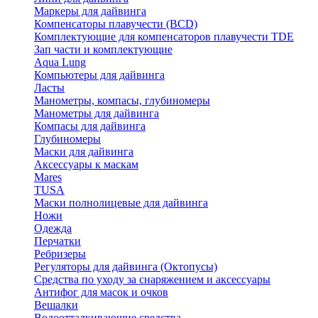
Маркеры для дайвинга
Компенсаторы плавучести (BCD)
Комплектующие для компенсаторов плавучести TDE
Зап части и комплектующие
Aqua Lung
Компьютеры для дайвинга
Ласты
Манометры, компасы, глубиномеры
Манометры для дайвинга
Компасы для дайвинга
Глубиномеры
Маски для дайвинга
Аксессуары к маскам
Mares
TUSA
Маски полнолицевые для дайвинга
Ножи
Одежда
Перчатки
Ребризеры
Регуляторы для дайвинга (Октопусы)
Средства по уходу за снаряжением и аксессуары
Антифог для масок и очков
Вешалки
Водоотталкивающие средства