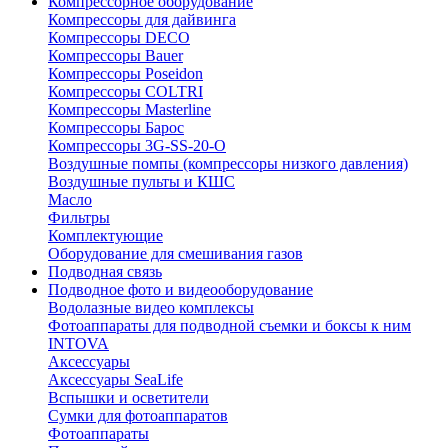
Компрессорное оборудование
Компрессоры для дайвинга
Компрессоры DECO
Компрессоры Bauer
Компрессоры Poseidon
Компрессоры COLTRI
Компрессоры Masterline
Компрессоры Барос
Компрессоры 3G-SS-20-O
Воздушные помпы (компрессоры низкого давления)
Воздушные пульты и КШС
Масло
Фильтры
Комплектующие
Оборудование для смешивания газов
Подводная связь
Подводное фото и видеооборудование
Водолазные видео комплексы
Фотоаппараты для подводной съемки и боксы к ним
INTOVA
Аксессуары
Аксессуары SeaLife
Вспышки и осветители
Сумки для фотоаппаратов
Фотоаппараты