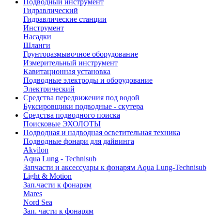
Подводный инструмент
Гидравлический
Гидравлические станции
Инструмент
Насадки
Шланги
Грунторазмывочное оборудование
Измерительный инструмент
Кавитационная установка
Подводные электроды и оборудование
Электрический
Средства передвижения под водой
Буксировщики подводные - скутера
Средства подводного поиска
Поисковые ЭХОЛОТЫ
Подводная и надводная осветительная техника
Подводные фонари для дайвинга
Akvilon
Aqua Lung - Technisub
Запчасти и аксессуары к фонарям Aqua Lung-Technisub
Light & Motion
Зап.части к фонарям
Mares
Nord Sea
Зап. части к фонарям