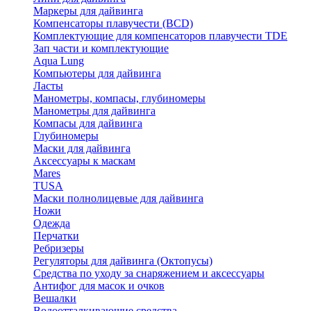
Маркеры для дайвинга
Компенсаторы плавучести (BCD)
Комплектующие для компенсаторов плавучести TDE
Зап части и комплектующие
Aqua Lung
Компьютеры для дайвинга
Ласты
Манометры, компасы, глубиномеры
Манометры для дайвинга
Компасы для дайвинга
Глубиномеры
Маски для дайвинга
Аксессуары к маскам
Mares
TUSA
Маски полнолицевые для дайвинга
Ножи
Одежда
Перчатки
Ребризеры
Регуляторы для дайвинга (Октопусы)
Средства по уходу за снаряжением и аксессуары
Антифог для масок и очков
Вешалки
Водоотталкивающие средства