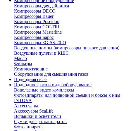
Компрессорное оборудование
Компрессоры для дайвинга
Компрессоры DECO
Компрессоры Bauer
Компрессоры Poseidon
Компрессоры COLTRI
Компрессоры Masterline
Компрессоры Барос
Компрессоры 3G-SS-20-O
Воздушные помпы (компрессоры низкого давления)
Воздушные пульты и КШС
Масло
Фильтры
Комплектующие
Оборудование для смешивания газов
Подводная связь
Подводное фото и видеооборудование
Водолазные видео комплексы
Фотоаппараты для подводной съемки и боксы к ним
INTOVA
Аксессуары
Аксессуары SeaLife
Вспышки и осветители
Сумки для фотоаппаратов
Фотоаппараты