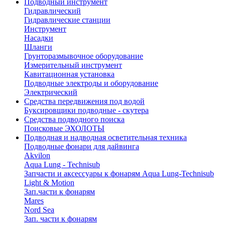
Подводный инструмент
Гидравлический
Гидравлические станции
Инструмент
Насадки
Шланги
Грунторазмывочное оборудование
Измерительный инструмент
Кавитационная установка
Подводные электроды и оборудование
Электрический
Средства передвижения под водой
Буксировщики подводные - скутера
Средства подводного поиска
Поисковые ЭХОЛОТЫ
Подводная и надводная осветительная техника
Подводные фонари для дайвинга
Akvilon
Aqua Lung - Technisub
Запчасти и аксессуары к фонарям Aqua Lung-Technisub
Light & Motion
Зап.части к фонарям
Mares
Nord Sea
Зап. части к фонарям