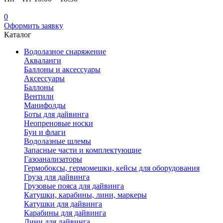
0
Оформить заявку
Каталог
Водолазное снаряжение
Акваланги
Баллоны и аксессуары
Аксессуары
Баллоны
Вентили
Манифолды
Боты для дайвинга
Неопреновые носки
Буи и флаги
Водолазные шлемы
Запасные части и комплектующие
Газоанализаторы
Гермобоксы, гермомешки, кейсы для оборудования
Груза для дайвинга
Грузовые пояса для дайвинга
Катушки, карабины, лини, маркеры
Катушки для дайвинга
Карабины для дайвинга
Лини для дайвинга