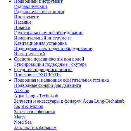
Подводный инструмент
Гидравлический
Гидравлические станции
Инструмент
Насадки
Шланги
Грунторазмывочное оборудование
Измерительный инструмент
Кавитационная установка
Подводные электроды и оборудование
Электрический
Средства передвижения под водой
Буксировщики подводные - скутера
Средства подводного поиска
Поисковые ЭХОЛОТЫ
Подводная и надводная осветительная техника
Подводные фонари для дайвинга
Akvilon
Aqua Lung - Technisub
Запчасти и аксессуары к фонарям Aqua Lung-Technisub
Light & Motion
Зап.части к фонарям
Mares
Nord Sea
Зап. части к фонарям