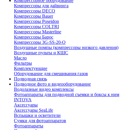
Компрессорное оборудование
Компрессоры для дайвинга
Компрессоры DECO
Компрессоры Bauer
Компрессоры Poseidon
Компрессоры COLTRI
Компрессоры Masterline
Компрессоры Барос
Компрессоры 3G-SS-20-O
Воздушные помпы (компрессоры низкого давления)
Воздушные пульты и КШС
Масло
Фильтры
Комплектующие
Оборудование для смешивания газов
Подводная связь
Подводное фото и видеооборудование
Водолазные видео комплексы
Фотоаппараты для подводной съемки и боксы к ним
INTOVA
Аксессуары
Аксессуары SeaLife
Вспышки и осветители
Сумки для фотоаппаратов
Фотоаппараты