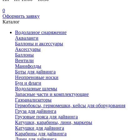
0
Оформить заявку
Каталог
Водолазное снаряжение
Акваланги
Баллоны и аксессуары
Аксессуары
Баллоны
Вентили
Манифолды
Боты для дайвинга
Неопреновые носки
Буи и флаги
Водолазные шлемы
Запасные части и комплектующие
Газоанализаторы
Гермобоксы, гермомешки, кейсы для оборудования
Груза для дайвинга
Грузовые пояса для дайвинга
Катушки, карабины, лини, маркеры
Катушки для дайвинга
Карабины для дайвинга
Лини для дайвинга