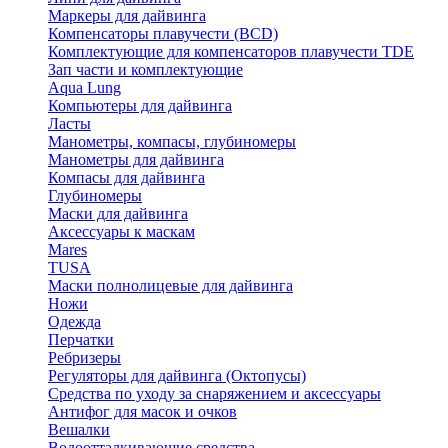
Маркеры для дайвинга
Компенсаторы плавучести (BCD)
Комплектующие для компенсаторов плавучести TDE
Зап части и комплектующие
Aqua Lung
Компьютеры для дайвинга
Ласты
Манометры, компасы, глубиномеры
Манометры для дайвинга
Компасы для дайвинга
Глубиномеры
Маски для дайвинга
Аксессуары к маскам
Mares
TUSA
Маски полнолицевые для дайвинга
Ножи
Одежда
Перчатки
Ребризеры
Регуляторы для дайвинга (Октопусы)
Средства по уходу за снаряжением и аксессуары
Антифог для масок и очков
Вешалки
Водоотталкивающие средства