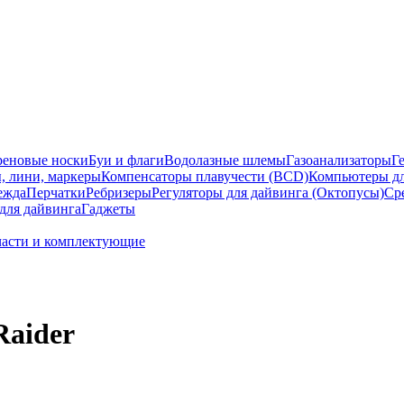
еновые носки
Буи и флаги
Водолазные шлемы
Газоанализаторы
Г
, лини, маркеры
Компенсаторы плавучести (BCD)
Компьютеры дл
ежда
Перчатки
Ребризеры
Регуляторы для дайвинга (Октопусы)
Ср
для дайвинга
Гаджеты
части и комплектующие
Raider