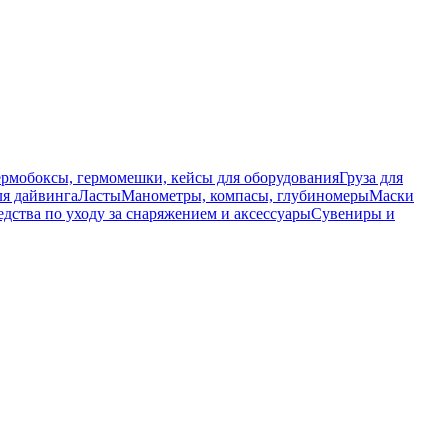
ермобоксы, гермомешки, кейсы для оборудования
Груза для
я дайвинга
Ласты
Манометры, компасы, глубиномеры
Маски
едства по уходу за снаряжением и аксессуары
Сувениры и