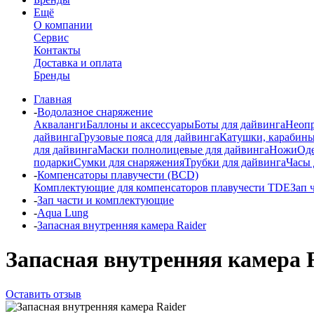
Ещё
О компании
Сервис
Контакты
Доставка и оплата
Бренды
Главная
-
Водолазное снаряжение
Акваланги
Баллоны и аксессуары
Боты для дайвинга
Неопр
дайвинга
Грузовые пояса для дайвинга
Катушки, карабины
для дайвинга
Маски полнолицевые для дайвинга
Ножи
Од
подарки
Сумки для снаряжения
Трубки для дайвинга
Часы 
-
Компенсаторы плавучести (BCD)
Комплектующие для компенсаторов плавучести TDE
Зап 
-
Зап части и комплектующие
-
Aqua Lung
-
Запасная внутренняя камера Raider
Запасная внутренняя камера 
Оставить отзыв