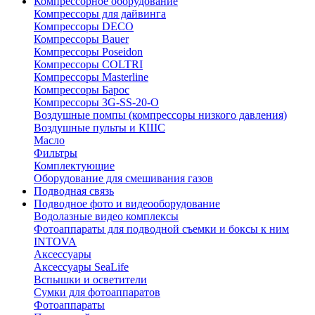
Компрессорное оборудование
Компрессоры для дайвинга
Компрессоры DECO
Компрессоры Bauer
Компрессоры Poseidon
Компрессоры COLTRI
Компрессоры Masterline
Компрессоры Барос
Компрессоры 3G-SS-20-O
Воздушные помпы (компрессоры низкого давления)
Воздушные пульты и КШС
Масло
Фильтры
Комплектующие
Оборудование для смешивания газов
Подводная связь
Подводное фото и видеооборудование
Водолазные видео комплексы
Фотоаппараты для подводной съемки и боксы к ним
INTOVA
Аксессуары
Аксессуары SeaLife
Вспышки и осветители
Сумки для фотоаппаратов
Фотоаппараты