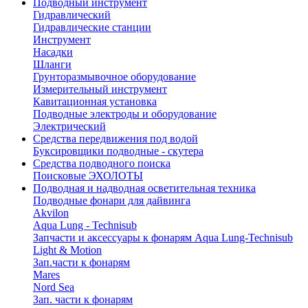
Подводный инструмент
Гидравлический
Гидравлические станции
Инструмент
Насадки
Шланги
Грунторазмывочное оборудование
Измерительный инструмент
Кавитационная установка
Подводные электроды и оборудование
Электрический
Средства передвижения под водой
Буксировщики подводные - скутера
Средства подводного поиска
Поисковые ЭХОЛОТЫ
Подводная и надводная осветительная техника
Подводные фонари для дайвинга
Akvilon
Aqua Lung - Technisub
Запчасти и аксессуары к фонарям Aqua Lung-Technisub
Light & Motion
Зап.части к фонарям
Mares
Nord Sea
Зап. части к фонарям