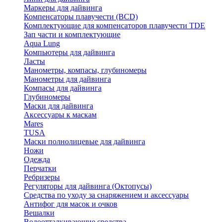
Маркеры для дайвинга
Компенсаторы плавучести (BCD)
Комплектующие для компенсаторов плавучести TDE
Зап части и комплектующие
Aqua Lung
Компьютеры для дайвинга
Ласты
Манометры, компасы, глубиномеры
Манометры для дайвинга
Компасы для дайвинга
Глубиномеры
Маски для дайвинга
Аксессуары к маскам
Mares
TUSA
Маски полнолицевые для дайвинга
Ножи
Одежда
Перчатки
Ребризеры
Регуляторы для дайвинга (Октопусы)
Средства по уходу за снаряжением и аксессуары
Антифог для масок и очков
Вешалки
Водоотталкивающие средства