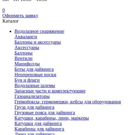
0
Оформить заявку
Каталог
Водолазное снаряжение
Акваланги
Баллоны и аксессуары
Аксессуары
Баллоны
Вентили
Манифолды
Боты для дайвинга
Неопреновые носки
Буи и флаги
Водолазные шлемы
Запасные части и комплектующие
Газоанализаторы
Гермобоксы, гермомешки, кейсы для оборудования
Груза для дайвинга
Грузовые пояса для дайвинга
Катушки, карабины, лини, маркеры
Катушки для дайвинга
Карабины для дайвинга
Лини для дайвинга