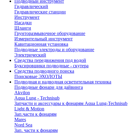
Подводный инструмент
Гидравлический
Гидравлические станции
Инструмент
Насадки
Шланги
Грунторазмывочное оборудование
Измерительный инструмент
Кавитационная установка
Подводные электроды и оборудование
Электрический
Средства передвижения под водой
Буксировщики подводные - скутера
Средства подводного поиска
Поисковые ЭХОЛОТЫ
Подводная и надводная осветительная техника
Подводные фонари для дайвинга
Akvilon
Aqua Lung - Technisub
Запчасти и аксессуары к фонарям Aqua Lung-Technisub
Light & Motion
Зап.части к фонарям
Mares
Nord Sea
Зап. части к фонарям