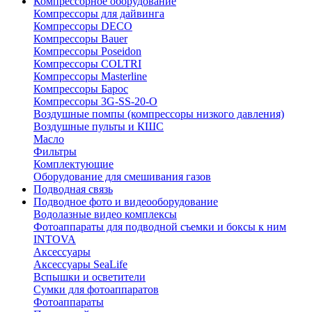
Компрессорное оборудование
Компрессоры для дайвинга
Компрессоры DECO
Компрессоры Bauer
Компрессоры Poseidon
Компрессоры COLTRI
Компрессоры Masterline
Компрессоры Барос
Компрессоры 3G-SS-20-O
Воздушные помпы (компрессоры низкого давления)
Воздушные пульты и КШС
Масло
Фильтры
Комплектующие
Оборудование для смешивания газов
Подводная связь
Подводное фото и видеооборудование
Водолазные видео комплексы
Фотоаппараты для подводной съемки и боксы к ним
INTOVA
Аксессуары
Аксессуары SeaLife
Вспышки и осветители
Сумки для фотоаппаратов
Фотоаппараты