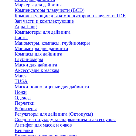
Маркеры для дайвинга
Компенсаторы плавучести (BCD)
Комплектующие для компенсаторов плавучести TDE
Зап части и комплектующие
Aqua Lung
Компьютеры для дайвинга
Ласты
Манометры, компасы, глубиномеры
Манометры для дайвинга
Компасы для дайвинга
Глубиномеры
Маски для дайвинга
Аксессуары к маскам
Mares
TUSA
Маски полнолицевые для дайвинга
Ножи
Одежда
Перчатки
Ребризеры
Регуляторы для дайвинга (Октопусы)
Средства по уходу за снаряжением и аксессуары
Антифог для масок и очков
Вешалки
Водоотталкивающие средства