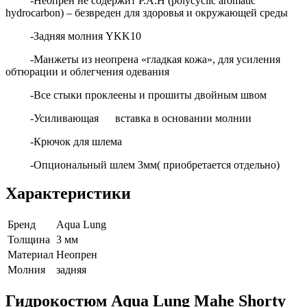
-Неопрен не содержит P.A.H (polycyclic aromatic
hydrocarbon) – безвреден для здоровья и окружающей среды
-Задняя молния YKK10
-Манжеты из неопрена «гладкая кожа», для усиления
обтюрации и облегчения одевания
-Все стыки проклеены и прошиты двойным швом
-Усиливающая вставка в основании молнии
-Крючок для шлема
-Опциональный шлем 3мм( приобретается отдельно)
Характеристики
Бренд
Aqua Lung
Толщина
3 мм
Материал
Неопрен
Молния
задняя
Гидрокостюм Aqua Lung Mahe Shorty