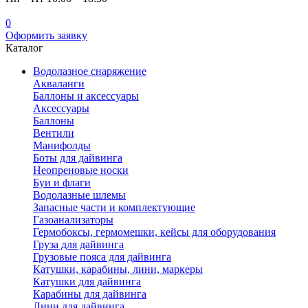
0
Оформить заявку
Каталог
Водолазное снаряжение
Акваланги
Баллоны и аксессуары
Аксессуары
Баллоны
Вентили
Манифолды
Боты для дайвинга
Неопреновые носки
Буи и флаги
Водолазные шлемы
Запасные части и комплектующие
Газоанализаторы
Гермобоксы, гермомешки, кейсы для оборудования
Груза для дайвинга
Грузовые пояса для дайвинга
Катушки, карабины, лини, маркеры
Катушки для дайвинга
Карабины для дайвинга
Лини для дайвинга