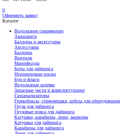
0
Оформить заявку
Каталог
Водолазное снаряжение
Акваланги
Баллоны и аксессуары
Аксессуары
Баллоны
Вентили
Манифолды
Боты для дайвинга
Неопреновые носки
Буи и флаги
Водолазные шлемы
Запасные части и комплектующие
Газоанализаторы
Гермобоксы, гермомешки, кейсы для оборудования
Груза для дайвинга
Грузовые пояса для дайвинга
Катушки, карабины, лини, маркеры
Катушки для дайвинга
Карабины для дайвинга
Лини для дайвинга