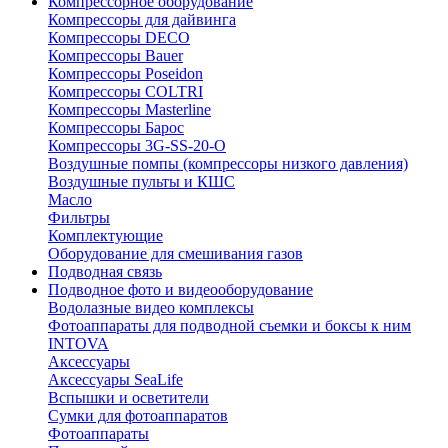
Компрессорное оборудование
Компрессоры для дайвинга
Компрессоры DECO
Компрессоры Bauer
Компрессоры Poseidon
Компрессоры COLTRI
Компрессоры Masterline
Компрессоры Барос
Компрессоры 3G-SS-20-O
Воздушные помпы (компрессоры низкого давления)
Воздушные пульты и КШС
Масло
Фильтры
Комплектующие
Оборудование для смешивания газов
Подводная связь
Подводное фото и видеооборудование
Водолазные видео комплексы
Фотоаппараты для подводной съемки и боксы к ним
INTOVA
Аксессуары
Аксессуары SeaLife
Вспышки и осветители
Сумки для фотоаппаратов
Фотоаппараты