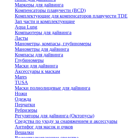
Маркеры для дайвинга
Компенсаторы плавучести (BCD)
Комплектующие для компенсаторов плавучести TDE
Зап части и комплектующие
Aqua Lung
Компьютеры для дайвинга
Ласты
Манометры, компасы, глубиномеры
Манометры для дайвинга
Компасы для дайвинга
Глубиномеры
Маски для дайвинга
Аксессуары к маскам
Mares
TUSA
Маски полнолицевые для дайвинга
Ножи
Одежда
Перчатки
Ребризеры
Регуляторы для дайвинга (Октопусы)
Средства по уходу за снаряжением и аксессуары
Антифог для масок и очков
Вешалки
Водоотталкивающие средства