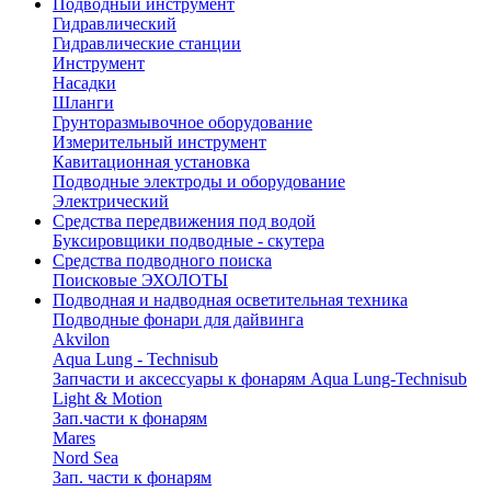
Подводный инструмент
Гидравлический
Гидравлические станции
Инструмент
Насадки
Шланги
Грунторазмывочное оборудование
Измерительный инструмент
Кавитационная установка
Подводные электроды и оборудование
Электрический
Средства передвижения под водой
Буксировщики подводные - скутера
Средства подводного поиска
Поисковые ЭХОЛОТЫ
Подводная и надводная осветительная техника
Подводные фонари для дайвинга
Akvilon
Aqua Lung - Technisub
Запчасти и аксессуары к фонарям Aqua Lung-Technisub
Light & Motion
Зап.части к фонарям
Mares
Nord Sea
Зап. части к фонарям