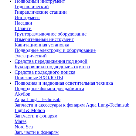
Подводный инструмент
Гидравлический
Гидравлические станции
Инструмент
Насадки
Шланги
Грунторазмывочное оборудование
Измерительный инструмент
Кавитационная установка
Подводные электроды и оборудование
Электрический
Средства передвижения под водой
Буксировщики подводные - скутера
Средства подводного поиска
Поисковые ЭХОЛОТЫ
Подводная и надводная осветительная техника
Подводные фонари для дайвинга
Akvilon
Aqua Lung - Technisub
Запчасти и аксессуары к фонарям Aqua Lung-Technisub
Light & Motion
Зап.части к фонарям
Mares
Nord Sea
Зап. части к фонарям