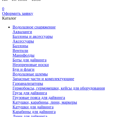
0
Оформить заявку
Каталог
Водолазное снаряжение
Акваланги
Баллоны и аксессуары
Аксессуары
Баллоны
Вентили
Манифолды
Боты для дайвинга
Неопреновые носки
Буи и флаги
Водолазные шлемы
Запасные части и комплектующие
Газоанализаторы
Гермобоксы, гермомешки, кейсы для оборудования
Груза для дайвинга
Грузовые пояса для дайвинга
Катушки, карабины, лини, маркеры
Катушки для дайвинга
Карабины для дайвинга
Лини для дайвинга