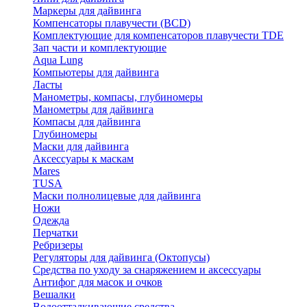
Маркеры для дайвинга
Компенсаторы плавучести (BCD)
Комплектующие для компенсаторов плавучести TDE
Зап части и комплектующие
Aqua Lung
Компьютеры для дайвинга
Ласты
Манометры, компасы, глубиномеры
Манометры для дайвинга
Компасы для дайвинга
Глубиномеры
Маски для дайвинга
Аксессуары к маскам
Mares
TUSA
Маски полнолицевые для дайвинга
Ножи
Одежда
Перчатки
Ребризеры
Регуляторы для дайвинга (Октопусы)
Средства по уходу за снаряжением и аксессуары
Антифог для масок и очков
Вешалки
Водоотталкивающие средства