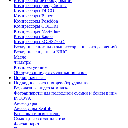
Компрессорное оборудование
Компрессоры для дайвинга
Компрессоры DECO
Компрессоры Bauer
Компрессоры Poseidon
Компрессоры COLTRI
Компрессоры Masterline
Компрессоры Барос
Компрессоры 3G-SS-20-O
Воздушные помпы (компрессоры низкого давления)
Воздушные пульты и КШС
Масло
Фильтры
Комплектующие
Оборудование для смешивания газов
Подводная связь
Подводное фото и видеооборудование
Водолазные видео комплексы
Фотоаппараты для подводной съемки и боксы к ним
INTOVA
Аксессуары
Аксессуары SeaLife
Вспышки и осветители
Сумки для фотоаппаратов
Фотоаппараты