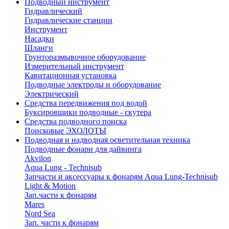
Подводный инструмент
Гидравлический
Гидравлические станции
Инструмент
Насадки
Шланги
Грунторазмывочное оборудование
Измерительный инструмент
Кавитационная установка
Подводные электроды и оборудование
Электрический
Средства передвижения под водой
Буксировщики подводные - скутера
Средства подводного поиска
Поисковые ЭХОЛОТЫ
Подводная и надводная осветительная техника
Подводные фонари для дайвинга
Akvilon
Aqua Lung - Technisub
Запчасти и аксессуары к фонарям Aqua Lung-Technisub
Light & Motion
Зап.части к фонарям
Mares
Nord Sea
Зап. части к фонарям