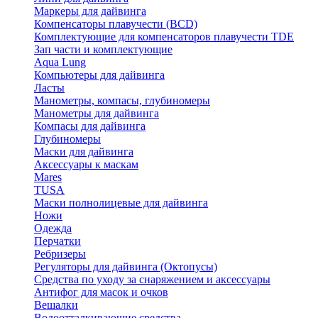
Маркеры для дайвинга
Компенсаторы плавучести (BCD)
Комплектующие для компенсаторов плавучести TDE
Зап части и комплектующие
Aqua Lung
Компьютеры для дайвинга
Ласты
Манометры, компасы, глубиномеры
Манометры для дайвинга
Компасы для дайвинга
Глубиномеры
Маски для дайвинга
Аксессуары к маскам
Mares
TUSA
Маски полнолицевые для дайвинга
Ножи
Одежда
Перчатки
Ребризеры
Регуляторы для дайвинга (Октопусы)
Средства по уходу за снаряжением и аксессуары
Антифог для масок и очков
Вешалки
Водоотталкивающие средства