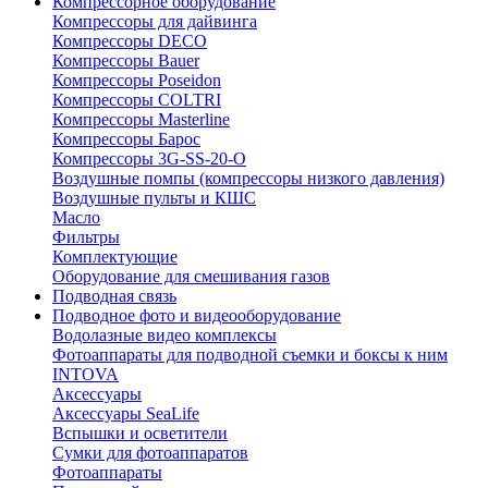
Компрессорное оборудование
Компрессоры для дайвинга
Компрессоры DECO
Компрессоры Bauer
Компрессоры Poseidon
Компрессоры COLTRI
Компрессоры Masterline
Компрессоры Барос
Компрессоры 3G-SS-20-O
Воздушные помпы (компрессоры низкого давления)
Воздушные пульты и КШС
Масло
Фильтры
Комплектующие
Оборудование для смешивания газов
Подводная связь
Подводное фото и видеооборудование
Водолазные видео комплексы
Фотоаппараты для подводной съемки и боксы к ним
INTOVA
Аксессуары
Аксессуары SeaLife
Вспышки и осветители
Сумки для фотоаппаратов
Фотоаппараты