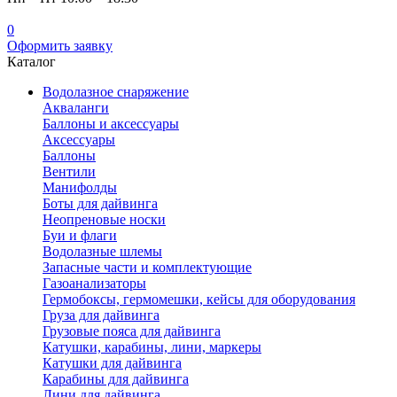
0
Оформить заявку
Каталог
Водолазное снаряжение
Акваланги
Баллоны и аксессуары
Аксессуары
Баллоны
Вентили
Манифолды
Боты для дайвинга
Неопреновые носки
Буи и флаги
Водолазные шлемы
Запасные части и комплектующие
Газоанализаторы
Гермобоксы, гермомешки, кейсы для оборудования
Груза для дайвинга
Грузовые пояса для дайвинга
Катушки, карабины, лини, маркеры
Катушки для дайвинга
Карабины для дайвинга
Лини для дайвинга