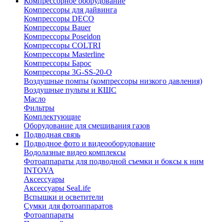
Компрессорное оборудование
Компрессоры для дайвинга
Компрессоры DECO
Компрессоры Bauer
Компрессоры Poseidon
Компрессоры COLTRI
Компрессоры Masterline
Компрессоры Барос
Компрессоры 3G-SS-20-O
Воздушные помпы (компрессоры низкого давления)
Воздушные пульты и КШС
Масло
Фильтры
Комплектующие
Оборудование для смешивания газов
Подводная связь
Подводное фото и видеооборудование
Водолазные видео комплексы
Фотоаппараты для подводной съемки и боксы к ним
INTOVA
Аксессуары
Аксессуары SeaLife
Вспышки и осветители
Сумки для фотоаппаратов
Фотоаппараты