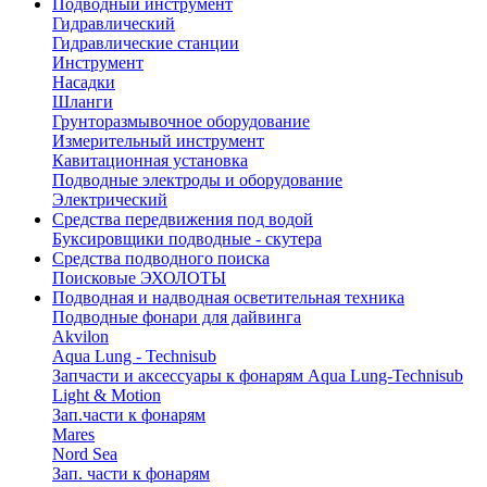
Подводный инструмент
Гидравлический
Гидравлические станции
Инструмент
Насадки
Шланги
Грунторазмывочное оборудование
Измерительный инструмент
Кавитационная установка
Подводные электроды и оборудование
Электрический
Средства передвижения под водой
Буксировщики подводные - скутера
Средства подводного поиска
Поисковые ЭХОЛОТЫ
Подводная и надводная осветительная техника
Подводные фонари для дайвинга
Akvilon
Aqua Lung - Technisub
Запчасти и аксессуары к фонарям Aqua Lung-Technisub
Light & Motion
Зап.части к фонарям
Mares
Nord Sea
Зап. части к фонарям