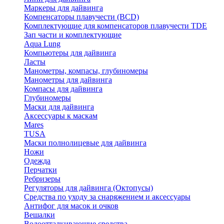
Маркеры для дайвинга
Компенсаторы плавучести (BCD)
Комплектующие для компенсаторов плавучести TDE
Зап части и комплектующие
Aqua Lung
Компьютеры для дайвинга
Ласты
Манометры, компасы, глубиномеры
Манометры для дайвинга
Компасы для дайвинга
Глубиномеры
Маски для дайвинга
Аксессуары к маскам
Mares
TUSA
Маски полнолицевые для дайвинга
Ножи
Одежда
Перчатки
Ребризеры
Регуляторы для дайвинга (Октопусы)
Средства по уходу за снаряжением и аксессуары
Антифог для масок и очков
Вешалки
Водоотталкивающие средства