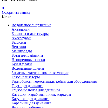
0
Оформить заявку
Каталог
Водолазное снаряжение
Акваланги
Баллоны и аксессуары
Аксессуары
Баллоны
Вентили
Манифолды
Боты для дайвинга
Неопреновые носки
Буи и флаги
Водолазные шлемы
Запасные части и комплектующие
Газоанализаторы
Гермобоксы, гермомешки, кейсы для оборудования
Груза для дайвинга
Грузовые пояса для дайвинга
Катушки, карабины, лини, маркеры
Катушки для дайвинга
Карабины для дайвинга
Лини для дайвинга