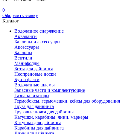
0
Оформить заявку
Каталог
Водолазное снаряжение
Акваланги
Баллоны и аксессуары
Аксессуары
Баллоны
Вентили
Манифолды
Боты для дайвинга
Неопреновые носки
Буи и флаги
Водолазные шлемы
Запасные части и комплектующие
Газоанализаторы
Гермобоксы, гермомешки, кейсы для оборудования
Груза для дайвинга
Грузовые пояса для дайвинга
Катушки, карабины, лини, маркеры
Катушки для дайвинга
Карабины для дайвинга
Лини для дайвинга