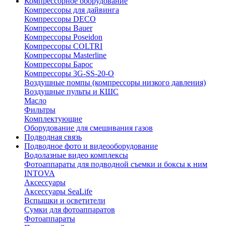
Компрессорное оборудование
Компрессоры для дайвинга
Компрессоры DECO
Компрессоры Bauer
Компрессоры Poseidon
Компрессоры COLTRI
Компрессоры Masterline
Компрессоры Барос
Компрессоры 3G-SS-20-O
Воздушные помпы (компрессоры низкого давления)
Воздушные пульты и КШС
Масло
Фильтры
Комплектующие
Оборудование для смешивания газов
Подводная связь
Подводное фото и видеооборудование
Водолазные видео комплексы
Фотоаппараты для подводной съемки и боксы к ним
INTOVA
Аксессуары
Аксессуары SeaLife
Вспышки и осветители
Сумки для фотоаппаратов
Фотоаппараты