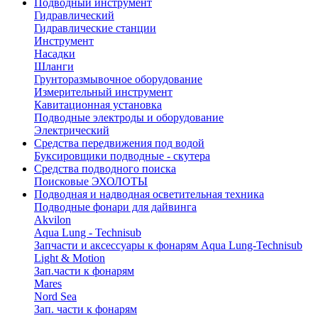
Подводный инструмент
Гидравлический
Гидравлические станции
Инструмент
Насадки
Шланги
Грунторазмывочное оборудование
Измерительный инструмент
Кавитационная установка
Подводные электроды и оборудование
Электрический
Средства передвижения под водой
Буксировщики подводные - скутера
Средства подводного поиска
Поисковые ЭХОЛОТЫ
Подводная и надводная осветительная техника
Подводные фонари для дайвинга
Akvilon
Aqua Lung - Technisub
Запчасти и аксессуары к фонарям Aqua Lung-Technisub
Light & Motion
Зап.части к фонарям
Mares
Nord Sea
Зап. части к фонарям