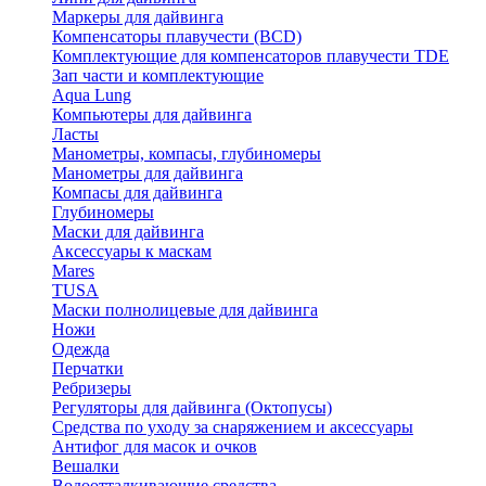
Маркеры для дайвинга
Компенсаторы плавучести (BCD)
Комплектующие для компенсаторов плавучести TDE
Зап части и комплектующие
Aqua Lung
Компьютеры для дайвинга
Ласты
Манометры, компасы, глубиномеры
Манометры для дайвинга
Компасы для дайвинга
Глубиномеры
Маски для дайвинга
Аксессуары к маскам
Mares
TUSA
Маски полнолицевые для дайвинга
Ножи
Одежда
Перчатки
Ребризеры
Регуляторы для дайвинга (Октопусы)
Средства по уходу за снаряжением и аксессуары
Антифог для масок и очков
Вешалки
Водоотталкивающие средства