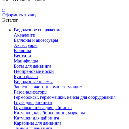
0
Оформить заявку
Каталог
Водолазное снаряжение
Акваланги
Баллоны и аксессуары
Аксессуары
Баллоны
Вентили
Манифолды
Боты для дайвинга
Неопреновые носки
Буи и флаги
Водолазные шлемы
Запасные части и комплектующие
Газоанализаторы
Гермобоксы, гермомешки, кейсы для оборудования
Груза для дайвинга
Грузовые пояса для дайвинга
Катушки, карабины, лини, маркеры
Катушки для дайвинга
Карабины для дайвинга
Лини для дайвинга