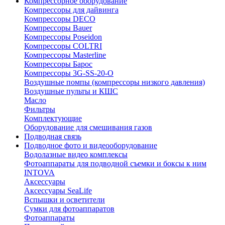
Компрессорное оборудование
Компрессоры для дайвинга
Компрессоры DECO
Компрессоры Bauer
Компрессоры Poseidon
Компрессоры COLTRI
Компрессоры Masterline
Компрессоры Барос
Компрессоры 3G-SS-20-O
Воздушные помпы (компрессоры низкого давления)
Воздушные пульты и КШС
Масло
Фильтры
Комплектующие
Оборудование для смешивания газов
Подводная связь
Подводное фото и видеооборудование
Водолазные видео комплексы
Фотоаппараты для подводной съемки и боксы к ним
INTOVA
Аксессуары
Аксессуары SeaLife
Вспышки и осветители
Сумки для фотоаппаратов
Фотоаппараты