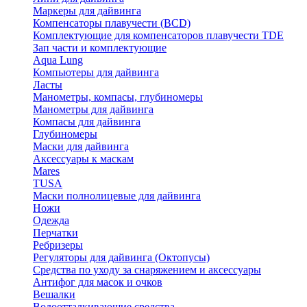
Маркеры для дайвинга
Компенсаторы плавучести (BCD)
Комплектующие для компенсаторов плавучести TDE
Зап части и комплектующие
Aqua Lung
Компьютеры для дайвинга
Ласты
Манометры, компасы, глубиномеры
Манометры для дайвинга
Компасы для дайвинга
Глубиномеры
Маски для дайвинга
Аксессуары к маскам
Mares
TUSA
Маски полнолицевые для дайвинга
Ножи
Одежда
Перчатки
Ребризеры
Регуляторы для дайвинга (Октопусы)
Средства по уходу за снаряжением и аксессуары
Антифог для масок и очков
Вешалки
Водоотталкивающие средства