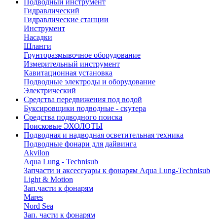
Подводный инструмент
Гидравлический
Гидравлические станции
Инструмент
Насадки
Шланги
Грунторазмывочное оборудование
Измерительный инструмент
Кавитационная установка
Подводные электроды и оборудование
Электрический
Средства передвижения под водой
Буксировщики подводные - скутера
Средства подводного поиска
Поисковые ЭХОЛОТЫ
Подводная и надводная осветительная техника
Подводные фонари для дайвинга
Akvilon
Aqua Lung - Technisub
Запчасти и аксессуары к фонарям Aqua Lung-Technisub
Light & Motion
Зап.части к фонарям
Mares
Nord Sea
Зап. части к фонарям