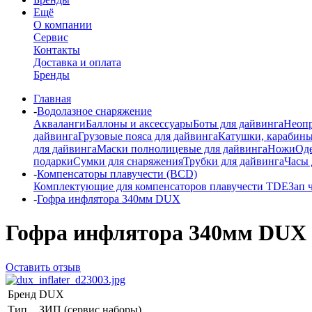
Ещё
О компании
Сервис
Контакты
Доставка и оплата
Бренды
Главная
-
Водолазное снаряжение
Акваланги
Баллоны и аксессуары
Боты для дайвинга
Неопр
дайвинга
Грузовые пояса для дайвинга
Катушки, карабины
для дайвинга
Маски полнолицевые для дайвинга
Ножи
Од
подарки
Сумки для снаряжения
Трубки для дайвинга
Часы 
-
Компенсаторы плавучести (BCD)
Комплектующие для компенсаторов плавучести TDE
Зап 
-
Гофра инфлятора 340мм DUX
Гофра инфлятора 340мм DUX
Оставить отзыв
Бренд
DUX
Тип
ЗИП (сервис наборы)