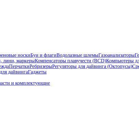
еновые носки
Буи и флаги
Водолазные шлемы
Газоанализаторы
Г
, лини, маркеры
Компенсаторы плавучести (BCD)
Компьютеры дл
ежда
Перчатки
Ребризеры
Регуляторы для дайвинга (Октопусы)
Ср
для дайвинга
Гаджеты
части и комплектующие