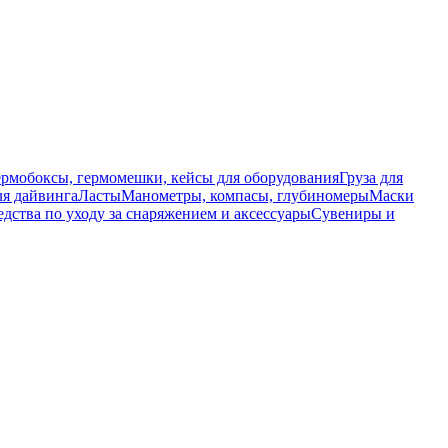
ермобоксы, гермомешки, кейсы для оборудования
Груза для
я дайвинга
Ласты
Манометры, компасы, глубиномеры
Маски
едства по уходу за снаряжением и аксессуары
Сувениры и