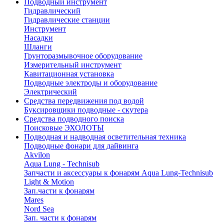
Подводный инструмент
Гидравлический
Гидравлические станции
Инструмент
Насадки
Шланги
Грунторазмывочное оборудование
Измерительный инструмент
Кавитационная установка
Подводные электроды и оборудование
Электрический
Средства передвижения под водой
Буксировщики подводные - скутера
Средства подводного поиска
Поисковые ЭХОЛОТЫ
Подводная и надводная осветительная техника
Подводные фонари для дайвинга
Akvilon
Aqua Lung - Technisub
Запчасти и аксессуары к фонарям Aqua Lung-Technisub
Light & Motion
Зап.части к фонарям
Mares
Nord Sea
Зап. части к фонарям