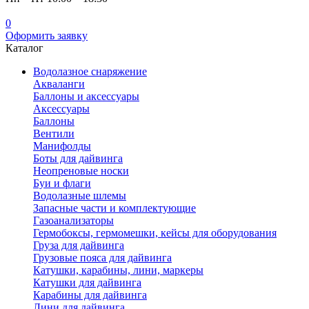
0
Оформить заявку
Каталог
Водолазное снаряжение
Акваланги
Баллоны и аксессуары
Аксессуары
Баллоны
Вентили
Манифолды
Боты для дайвинга
Неопреновые носки
Буи и флаги
Водолазные шлемы
Запасные части и комплектующие
Газоанализаторы
Гермобоксы, гермомешки, кейсы для оборудования
Груза для дайвинга
Грузовые пояса для дайвинга
Катушки, карабины, лини, маркеры
Катушки для дайвинга
Карабины для дайвинга
Лини для дайвинга