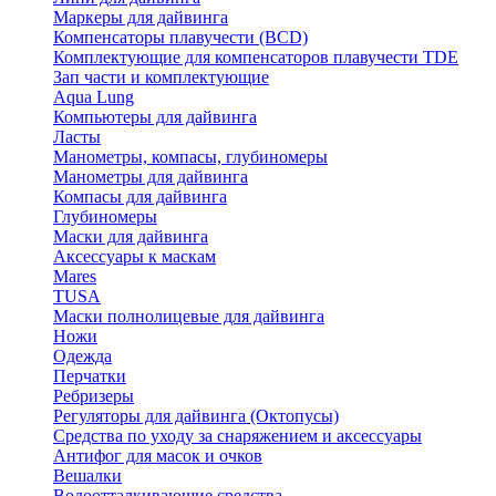
Маркеры для дайвинга
Компенсаторы плавучести (BCD)
Комплектующие для компенсаторов плавучести TDE
Зап части и комплектующие
Aqua Lung
Компьютеры для дайвинга
Ласты
Манометры, компасы, глубиномеры
Манометры для дайвинга
Компасы для дайвинга
Глубиномеры
Маски для дайвинга
Аксессуары к маскам
Mares
TUSA
Маски полнолицевые для дайвинга
Ножи
Одежда
Перчатки
Ребризеры
Регуляторы для дайвинга (Октопусы)
Средства по уходу за снаряжением и аксессуары
Антифог для масок и очков
Вешалки
Водоотталкивающие средства