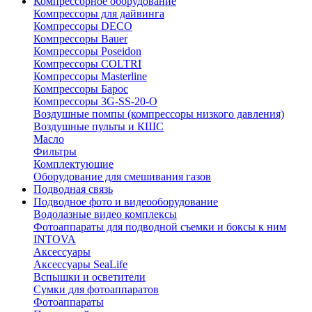
Компрессорное оборудование
Компрессоры для дайвинга
Компрессоры DECO
Компрессоры Bauer
Компрессоры Poseidon
Компрессоры COLTRI
Компрессоры Masterline
Компрессоры Барос
Компрессоры 3G-SS-20-O
Воздушные помпы (компрессоры низкого давления)
Воздушные пульты и КШС
Масло
Фильтры
Комплектующие
Оборудование для смешивания газов
Подводная связь
Подводное фото и видеооборудование
Водолазные видео комплексы
Фотоаппараты для подводной съемки и боксы к ним
INTOVA
Аксессуары
Аксессуары SeaLife
Вспышки и осветители
Сумки для фотоаппаратов
Фотоаппараты