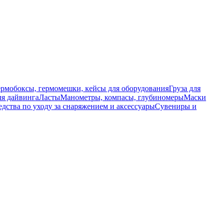
ермобоксы, гермомешки, кейсы для оборудования
Груза для
я дайвинга
Ласты
Манометры, компасы, глубиномеры
Маски
едства по уходу за снаряжением и аксессуары
Сувениры и