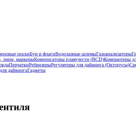
еновые носки
Буи и флаги
Водолазные шлемы
Газоанализаторы
Г
, лини, маркеры
Компенсаторы плавучести (BCD)
Компьютеры дл
ежда
Перчатки
Ребризеры
Регуляторы для дайвинга (Октопусы)
Ср
для дайвинга
Гаджеты
вентиля