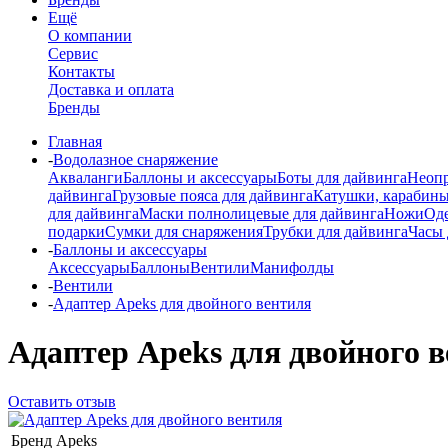
Ещё
О компании
Сервис
Контакты
Доставка и оплата
Бренды
Главная
-
Водолазное снаряжение
Акваланги
Баллоны и аксессуары
Боты для дайвинга
Неопр
дайвинга
Грузовые пояса для дайвинга
Катушки, карабины
для дайвинга
Маски полнолицевые для дайвинга
Ножи
Од
подарки
Сумки для снаряжения
Трубки для дайвинга
Часы 
-
Баллоны и аксессуары
Аксессуары
Баллоны
Вентили
Манифолды
-
Вентили
-
Адаптер Apeks для двойного вентиля
Адаптер Apeks для двойного 
Оставить отзыв
Бренд
Apeks