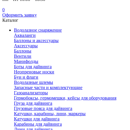
0
Оформить заявку
Каталог
Водолазное снаряжение
Акваланги
Баллоны и аксессуары
Аксессуары
Баллоны
Вентили
Манифолды
Боты для дайвинга
Неопреновые носки
Буи и флаги
Водолазные шлемы
Запасные части и комплектующие
Газоанализаторы
Гермобоксы, гермомешки, кейсы для оборудования
Груза для дайвинга
Грузовые пояса для дайвинга
Катушки, карабины, лини, маркеры
Катушки для дайвинга
Карабины для дайвинга
Лини для дайвинга