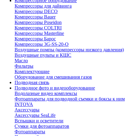
Компрессорное оборудование
Компрессоры для дайвинга
Компрессоры DECO
Компрессоры Bauer
Компрессоры Poseidon
Компрессоры COLTRI
Компрессоры Masterline
Компрессоры Барос
Компрессоры 3G-SS-20-O
Воздушные помпы (компрессоры низкого давления)
Воздушные пульты и КШС
Масло
Фильтры
Комплектующие
Оборудование для смешивания газов
Подводная связь
Подводное фото и видеооборудование
Водолазные видео комплексы
Фотоаппараты для подводной съемки и боксы к ним
INTOVA
Аксессуары
Аксессуары SeaLife
Вспышки и осветители
Сумки для фотоаппаратов
Фотоаппараты