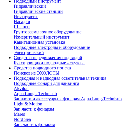
Подводный инструмент
Гидравлический
Гидравлические станции
Инструмент
Насадки
Шланги
Грунторазмывочное оборудование
Измерительный инструмент
Кавитационная установка
Подводные электроды и оборудование
Электрический
Средства передвижения под водой
Буксировщики подводные - скутера
Средства подводного поиска
Поисковые ЭХОЛОТЫ
Подводная и надводная осветительная техника
Подводные фонари для дайвинга
Akvilon
Aqua Lung - Technisub
Запчасти и аксессуары к фонарям Aqua Lung-Technisub
Light & Motion
Зап.части к фонарям
Mares
Nord Sea
Зап. части к фонарям