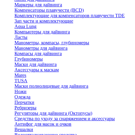
Маркеры для дайвинга
Компенсаторы плавучести (BCD)
Комплектующие для компенсаторов плавучести TDE
Зап части и комплектующие
Aqua Lung
Компьютеры для дайвинга
Ласты
Манометры, компасы, глубиномеры
Манометры для дайвинга
Компасы для дайвинга
Глубиномеры
Маски для дайвинга
Аксессуары к маскам
Mares
TUSA
Маски полнолицевые для дайвинга
Ножи
Одежда
Перчатки
Ребризеры
Регуляторы для дайвинга (Октопусы)
Средства по уходу за снаряжением и аксессуары
Антифог для масок и очков
Вешалки
Водоотталкивающие средства