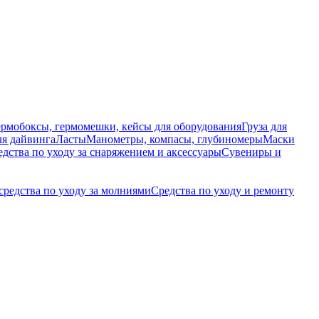
ермобоксы, гермомешки, кейсы для оборудования
Груза для
я дайвинга
Ласты
Манометры, компасы, глубиномеры
Маски
едства по уходу за снаряжением и аксессуары
Сувениры и
средства по уходу за молниями
Средства по уходу и ремонту