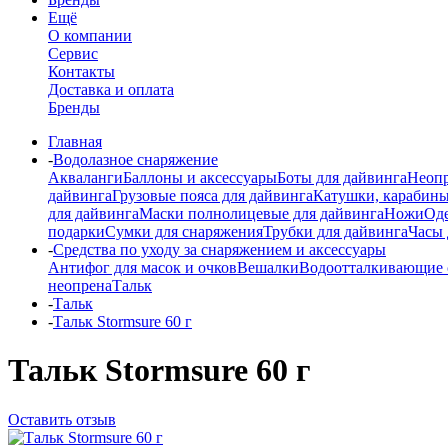
Ещё
О компании
Сервис
Контакты
Доставка и оплата
Бренды
Главная
-
Водолазное снаряжение
Акваланги
Баллоны и аксессуары
Боты для дайвинга
Неопр
дайвинга
Грузовые пояса для дайвинга
Катушки, карабины
для дайвинга
Маски полнолицевые для дайвинга
Ножи
Од
подарки
Сумки для снаряжения
Трубки для дайвинга
Часы 
-
Средства по уходу за снаряжением и аксессуары
Антифог для масок и очков
Вешалки
Водоотталкивающие 
неопрена
Тальк
-
Тальк
-
Тальк Stormsure 60 г
Тальк Stormsure 60 г
Оставить отзыв