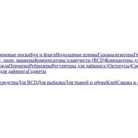
еновые носки
Буи и флаги
Водолазные шлемы
Газоанализаторы
Г
, лини, маркеры
Компенсаторы плавучести (BCD)
Компьютеры дл
ежда
Перчатки
Ребризеры
Регуляторы для дайвинга (Октопусы)
Ср
для дайвинга
Гаджеты
средства
Для BCD
Для рыбалки
Для тканей и обуви
Клей
Смазка и 