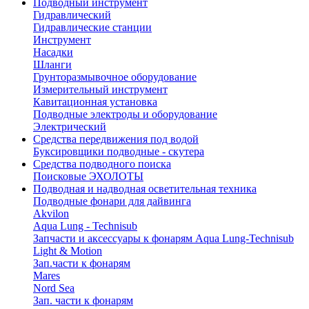
Подводный инструмент
Гидравлический
Гидравлические станции
Инструмент
Насадки
Шланги
Грунторазмывочное оборудование
Измерительный инструмент
Кавитационная установка
Подводные электроды и оборудование
Электрический
Средства передвижения под водой
Буксировщики подводные - скутера
Средства подводного поиска
Поисковые ЭХОЛОТЫ
Подводная и надводная осветительная техника
Подводные фонари для дайвинга
Akvilon
Aqua Lung - Technisub
Запчасти и аксессуары к фонарям Aqua Lung-Technisub
Light & Motion
Зап.части к фонарям
Mares
Nord Sea
Зап. части к фонарям