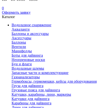
0
Оформить заявку
Каталог
Водолазное снаряжение
Акваланги
Баллоны и аксессуары
Аксессуары
Баллоны
Вентили
Манифолды
Боты для дайвинга
Неопреновые носки
Буи и флаги
Водолазные шлемы
Запасные части и комплектующие
Газоанализаторы
Гермобоксы, гермомешки, кейсы для оборудования
Груза для дайвинга
Грузовые пояса для дайвинга
Катушки, карабины, лини, маркеры
Катушки для дайвинга
Карабины для дайвинга
Лини для дайвинга