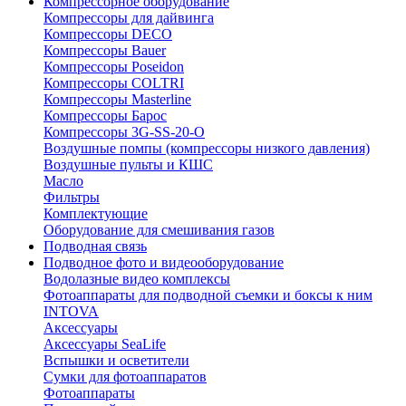
Компрессорное оборудование
Компрессоры для дайвинга
Компрессоры DECO
Компрессоры Bauer
Компрессоры Poseidon
Компрессоры COLTRI
Компрессоры Masterline
Компрессоры Барос
Компрессоры 3G-SS-20-O
Воздушные помпы (компрессоры низкого давления)
Воздушные пульты и КШС
Масло
Фильтры
Комплектующие
Оборудование для смешивания газов
Подводная связь
Подводное фото и видеооборудование
Водолазные видео комплексы
Фотоаппараты для подводной съемки и боксы к ним
INTOVA
Аксессуары
Аксессуары SeaLife
Вспышки и осветители
Сумки для фотоаппаратов
Фотоаппараты