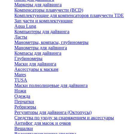
Маркеры для дайвинга
Компенсаторы плавучести (BCD)
Комплектующие для компенсаторов плавучести TDE
Зап части и комплектующие
Aqua Lung
Компьютеры для дайвинга
Ласты
Манометры, компасы, глубиномеры
Манометры для дайвинга
Компасы для дайвинга
Глубиномеры
Маски для дайвинга
Аксессуары к маскам
Mares
TUSA
Маски полнолицевые для дайвинга
Ножи
Одежда
Перчатки
Ребризеры
Регуляторы для дайвинга (Октопусы)
Средства по уходу за снаряжением и аксессуары
Антифог для масок и очков
Вешалки
Водоотталкивающие средства