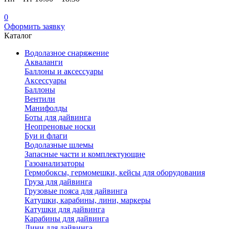
0
Оформить заявку
Каталог
Водолазное снаряжение
Акваланги
Баллоны и аксессуары
Аксессуары
Баллоны
Вентили
Манифолды
Боты для дайвинга
Неопреновые носки
Буи и флаги
Водолазные шлемы
Запасные части и комплектующие
Газоанализаторы
Гермобоксы, гермомешки, кейсы для оборудования
Груза для дайвинга
Грузовые пояса для дайвинга
Катушки, карабины, лини, маркеры
Катушки для дайвинга
Карабины для дайвинга
Лини для дайвинга