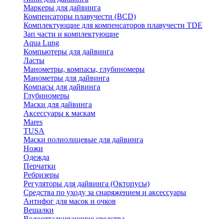
Маркеры для дайвинга
Компенсаторы плавучести (BCD)
Комплектующие для компенсаторов плавучести TDE
Зап части и комплектующие
Aqua Lung
Компьютеры для дайвинга
Ласты
Манометры, компасы, глубиномеры
Манометры для дайвинга
Компасы для дайвинга
Глубиномеры
Маски для дайвинга
Аксессуары к маскам
Mares
TUSA
Маски полнолицевые для дайвинга
Ножи
Одежда
Перчатки
Ребризеры
Регуляторы для дайвинга (Октопусы)
Средства по уходу за снаряжением и аксессуары
Антифог для масок и очков
Вешалки
Водоотталкивающие средства