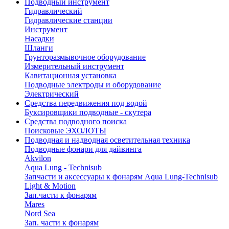
Подводный инструмент
Гидравлический
Гидравлические станции
Инструмент
Насадки
Шланги
Грунторазмывочное оборудование
Измерительный инструмент
Кавитационная установка
Подводные электроды и оборудование
Электрический
Средства передвижения под водой
Буксировщики подводные - скутера
Средства подводного поиска
Поисковые ЭХОЛОТЫ
Подводная и надводная осветительная техника
Подводные фонари для дайвинга
Akvilon
Aqua Lung - Technisub
Запчасти и аксессуары к фонарям Aqua Lung-Technisub
Light & Motion
Зап.части к фонарям
Mares
Nord Sea
Зап. части к фонарям