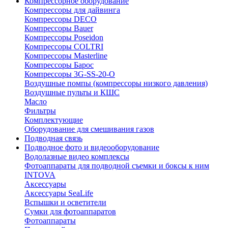
Компрессорное оборудование
Компрессоры для дайвинга
Компрессоры DECO
Компрессоры Bauer
Компрессоры Poseidon
Компрессоры COLTRI
Компрессоры Masterline
Компрессоры Барос
Компрессоры 3G-SS-20-O
Воздушные помпы (компрессоры низкого давления)
Воздушные пульты и КШС
Масло
Фильтры
Комплектующие
Оборудование для смешивания газов
Подводная связь
Подводное фото и видеооборудование
Водолазные видео комплексы
Фотоаппараты для подводной съемки и боксы к ним
INTOVA
Аксессуары
Аксессуары SeaLife
Вспышки и осветители
Сумки для фотоаппаратов
Фотоаппараты