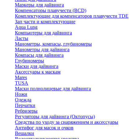
Маркеры для дайвинга
Компенсаторы плавучести (BCD)
Комплектующие для компенсаторов плавучести TDE
Зап части и комплектующие
Aqua Lung
Компьютеры для дайвинга
Ласты
Манометры, компасы, глубиномеры
Манометры для дайвинга
Компасы для дайвинга
Глубиномеры
Маски для дайвинга
Аксессуары к маскам
Mares
TUSA
Маски полнолицевые для дайвинга
Ножи
Одежда
Перчатки
Ребризеры
Регуляторы для дайвинга (Октопусы)
Средства по уходу за снаряжением и аксессуары
Антифог для масок и очков
Вешалки
Водоотталкивающие средства