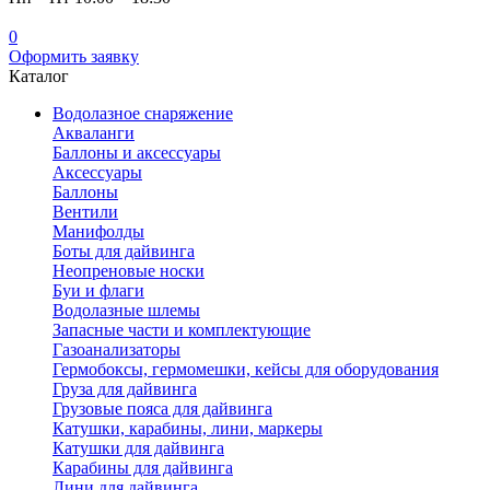
0
Оформить заявку
Каталог
Водолазное снаряжение
Акваланги
Баллоны и аксессуары
Аксессуары
Баллоны
Вентили
Манифолды
Боты для дайвинга
Неопреновые носки
Буи и флаги
Водолазные шлемы
Запасные части и комплектующие
Газоанализаторы
Гермобоксы, гермомешки, кейсы для оборудования
Груза для дайвинга
Грузовые пояса для дайвинга
Катушки, карабины, лини, маркеры
Катушки для дайвинга
Карабины для дайвинга
Лини для дайвинга