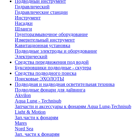
Подводный инструмент
Гидравлический
Гидравлические станции
Инструмент
Насадки
Шланги
Грунторазмывочное оборудование
Измерительный инструмент
Кавитационная установка
Подводные электроды и оборудование
Электрический
Средства передвижения под водой
Буксировщики подводные - скутера
Средства подводного поиска
Поисковые ЭХОЛОТЫ
Подводная и надводная осветительная техника
Подводные фонари для дайвинга
Akvilon
Aqua Lung - Technisub
Запчасти и аксессуары к фонарям Aqua Lung-Technisub
Light & Motion
Зап.части к фонарям
Mares
Nord Sea
Зап. части к фонарям