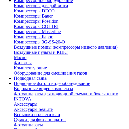
Компрессорное оборудование
Компрессоры для дайвинга
Компрессоры DECO
Компрессоры Bauer
Компрессоры Poseidon
Компрессоры COLTRI
Компрессоры Masterline
Компрессоры Барос
Компрессоры 3G-SS-20-O
Воздушные помпы (компрессоры низкого давления)
Воздушные пульты и КШС
Масло
Фильтры
Комплектующие
Оборудование для смешивания газов
Подводная связь
Подводное фото и видеооборудование
Водолазные видео комплексы
Фотоаппараты для подводной съемки и боксы к ним
INTOVA
Аксессуары
Аксессуары SeaLife
Вспышки и осветители
Сумки для фотоаппаратов
Фотоаппараты