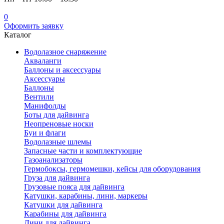
0
Оформить заявку
Каталог
Водолазное снаряжение
Акваланги
Баллоны и аксессуары
Аксессуары
Баллоны
Вентили
Манифолды
Боты для дайвинга
Неопреновые носки
Буи и флаги
Водолазные шлемы
Запасные части и комплектующие
Газоанализаторы
Гермобоксы, гермомешки, кейсы для оборудования
Груза для дайвинга
Грузовые пояса для дайвинга
Катушки, карабины, лини, маркеры
Катушки для дайвинга
Карабины для дайвинга
Лини для дайвинга