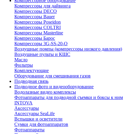
Компрессорное оборудование
Компрессоры для дайвинга
Компрессоры DECO
Компрессоры Bauer
Компрессоры Poseidon
Компрессоры COLTRI
Компрессоры Masterline
Компрессоры Барос
Компрессоры 3G-SS-20-O
Воздушные помпы (компрессоры низкого давления)
Воздушные пульты и КШС
Масло
Фильтры
Комплектующие
Оборудование для смешивания газов
Подводная связь
Подводное фото и видеооборудование
Водолазные видео комплексы
Фотоаппараты для подводной съемки и боксы к ним
INTOVA
Аксессуары
Аксессуары SeaLife
Вспышки и осветители
Сумки для фотоаппаратов
Фотоаппараты