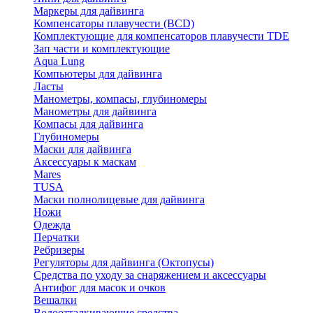
Маркеры для дайвинга
Компенсаторы плавучести (BCD)
Комплектующие для компенсаторов плавучести TDE
Зап части и комплектующие
Aqua Lung
Компьютеры для дайвинга
Ласты
Манометры, компасы, глубиномеры
Манометры для дайвинга
Компасы для дайвинга
Глубиномеры
Маски для дайвинга
Аксессуары к маскам
Mares
TUSA
Маски полнолицевые для дайвинга
Ножи
Одежда
Перчатки
Ребризеры
Регуляторы для дайвинга (Октопусы)
Средства по уходу за снаряжением и аксессуары
Антифог для масок и очков
Вешалки
Водоотталкивающие средства