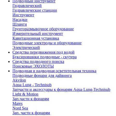
Подводный инструмент
Гидравлический
Гидравлические станции
Инструмент
Насадки
Шланги
Грунторазмывочное оборудование
Измерительный инструмент
Кавитационная установка
Подводные электроды и оборудование
Электрический
Средства передвижения под водой
Буксировщики подводные - скутера
Средства подводного поиска
Поисковые ЭХОЛОТЫ
Подводная и надводная осветительная техника
Подводные фонари для дайвинга
Akvilon
Aqua Lung - Technisub
Запчасти и аксессуары к фонарям Aqua Lung-Technisub
Light & Motion
Зап.части к фонарям
Mares
Nord Sea
Зап. части к фонарям