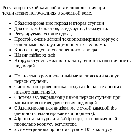
Регулятор с сухой камерой для использования при
технических погружениях в холодной воде.
Сбалансированние первая и вторая ступени.
Для стейдж-баллонов, сайдмаунта, бэкмаунта.
Регулируемое усилие вдоха,.
Простой, очень лёгкий технополимерный корпус с
отличными эксплуатационными качествами.
Кнопка продувки увеличенного размера.
Шланг miflex xt-tech.
Вторую ступень можно открыть, очистить или починить
под водой.
Полностью хромированный металлический корпус
первой ступени.
Система контроля потока воздуха dfc на всех портах
низкого давления lp.
Система ast, закрывающая вход первой ступени при
закрытии вентиля, для снятия под водой.
Сбалансированная диафрагма с сухой камерой tbp
(двойной сбалансированный поршень).
4 lp порта на турели и 5-й lp порт, расположенный
продольно корпусу регулятора.
2 симметричных hp порта с углом 10° к корпусу