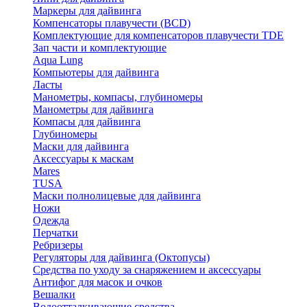
Маркеры для дайвинга
Компенсаторы плавучести (BCD)
Комплектующие для компенсаторов плавучести TDE
Зап части и комплектующие
Aqua Lung
Компьютеры для дайвинга
Ласты
Манометры, компасы, глубиномеры
Манометры для дайвинга
Компасы для дайвинга
Глубиномеры
Маски для дайвинга
Аксессуары к маскам
Mares
TUSA
Маски полнолицевые для дайвинга
Ножи
Одежда
Перчатки
Ребризеры
Регуляторы для дайвинга (Октопусы)
Средства по уходу за снаряжением и аксессуары
Антифог для масок и очков
Вешалки
Водоотталкивающие средства