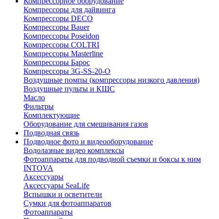
Компрессорное оборудование
Компрессоры для дайвинга
Компрессоры DECO
Компрессоры Bauer
Компрессоры Poseidon
Компрессоры COLTRI
Компрессоры Masterline
Компрессоры Барос
Компрессоры 3G-SS-20-O
Воздушные помпы (компрессоры низкого давления)
Воздушные пульты и КШС
Масло
Фильтры
Комплектующие
Оборудование для смешивания газов
Подводная связь
Подводное фото и видеооборудование
Водолазные видео комплексы
Фотоаппараты для подводной съемки и боксы к ним
INTOVA
Аксессуары
Аксессуары SeaLife
Вспышки и осветители
Сумки для фотоаппаратов
Фотоаппараты