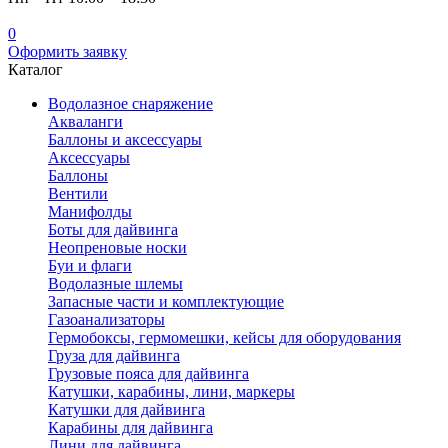
0
Оформить заявку
Каталог
Водолазное снаряжение
Акваланги
Баллоны и аксессуары
Аксессуары
Баллоны
Вентили
Манифолды
Боты для дайвинга
Неопреновые носки
Буи и флаги
Водолазные шлемы
Запасные части и комплектующие
Газоанализаторы
Гермобоксы, гермомешки, кейсы для оборудования
Груза для дайвинга
Грузовые пояса для дайвинга
Катушки, карабины, лини, маркеры
Катушки для дайвинга
Карабины для дайвинга
Лини для дайвинга