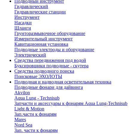
Подводный инструмент
Гидравлический
Гидравлические станции
Инструмент
Насадки
Шланги
Грунторазмывочное оборудование
Измерительный инструмент
Кавитационная установка
Подводные электроды и оборудование
Электрический
Средства передвижения под водой
Буксировщики подводные - скутера
Средства подводного поиска
Поисковые ЭХОЛОТЫ
Подводная и надводная осветительная техника
Подводные фонари для дайвинга
Akvilon
Aqua Lung - Technisub
Запчасти и аксессуары к фонарям Aqua Lung-Technisub
Light & Motion
Зап.части к фонарям
Mares
Nord Sea
Зап. части к фонарям