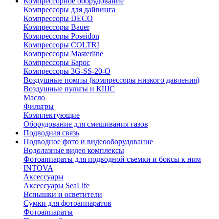
Компрессорное оборудование
Компрессоры для дайвинга
Компрессоры DECO
Компрессоры Bauer
Компрессоры Poseidon
Компрессоры COLTRI
Компрессоры Masterline
Компрессоры Барос
Компрессоры 3G-SS-20-O
Воздушные помпы (компрессоры низкого давления)
Воздушные пульты и КШС
Масло
Фильтры
Комплектующие
Оборудование для смешивания газов
Подводная связь
Подводное фото и видеооборудование
Водолазные видео комплексы
Фотоаппараты для подводной съемки и боксы к ним
INTOVA
Аксессуары
Аксессуары SeaLife
Вспышки и осветители
Сумки для фотоаппаратов
Фотоаппараты