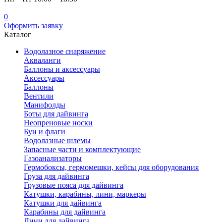
0
Оформить заявку
Каталог
Водолазное снаряжение
Акваланги
Баллоны и аксессуары
Аксессуары
Баллоны
Вентили
Манифолды
Боты для дайвинга
Неопреновые носки
Буи и флаги
Водолазные шлемы
Запасные части и комплектующие
Газоанализаторы
Гермобоксы, гермомешки, кейсы для оборудования
Груза для дайвинга
Грузовые пояса для дайвинга
Катушки, карабины, лини, маркеры
Катушки для дайвинга
Карабины для дайвинга
Лини для дайвинга