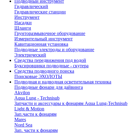
Подводный инструмент
Гидравлический
Гидравлические станции
Инструмент
Насадки
Шланги
Грунторазмывочное оборудование
Измерительный инструмент
Кавитационная установка
Подводные электроды и оборудование
Электрический
Средства передвижения под водой
Буксировщики подводные - скутера
Средства подводного поиска
Поисковые ЭХОЛОТЫ
Подводная и надводная осветительная техника
Подводные фонари для дайвинга
Akvilon
Aqua Lung - Technisub
Запчасти и аксессуары к фонарям Aqua Lung-Technisub
Light & Motion
Зап.части к фонарям
Mares
Nord Sea
Зап. части к фонарям