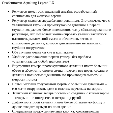
Особенности Aqualung Legend LX
Регулятор имеет оригинальный дизайн, разработанный
специально для женской версии.
Регулятор является сверхсбалансированным. Это означает, что с
увеличением глубины промежуточное давление в первой
ступени возрастает более интенсивно, чем у сбалансированного
регулятора, что позволяет компенсировать увеличивающуюся
плотность дыхательной смеси и обеспечить легкое и
комфортное дыхание, которое действительно не зависит от
глубины погружения.
Обе ступени очень легкие и компактнее.
Удобное расположение портов (теперь без проблем
устанавливается любой трансмиттер)
Внутренняя камера промежуточного давления имеет больший
объем и абсолютно симметрична, поэтому все порты среднего
давления полностью идентичны по производительности и
скорости потока
Новый маховик треугольной формы с большими зубчиками –
его легче откручивать даже в толстых перчатках на морозе
Защитный колпачок теперь постоянно соединен с коннектором
– теперь он не потеряется и всегда под рукой
Дефлектор второй ступени имеет более обтекаемую форму и
лучше отводит пузыри из поля зрения
Специальная предохранительная кнопка, удерживающая