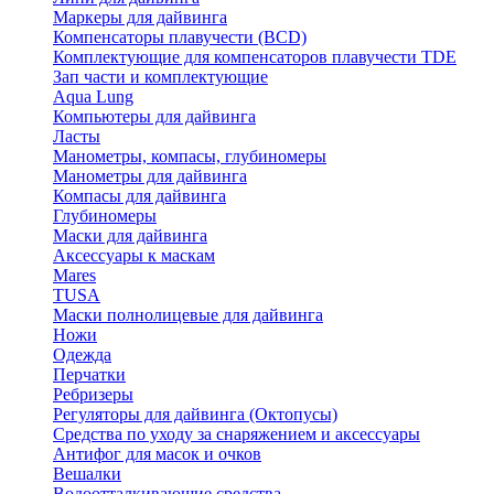
Маркеры для дайвинга
Компенсаторы плавучести (BCD)
Комплектующие для компенсаторов плавучести TDE
Зап части и комплектующие
Aqua Lung
Компьютеры для дайвинга
Ласты
Манометры, компасы, глубиномеры
Манометры для дайвинга
Компасы для дайвинга
Глубиномеры
Маски для дайвинга
Аксессуары к маскам
Mares
TUSA
Маски полнолицевые для дайвинга
Ножи
Одежда
Перчатки
Ребризеры
Регуляторы для дайвинга (Октопусы)
Средства по уходу за снаряжением и аксессуары
Антифог для масок и очков
Вешалки
Водоотталкивающие средства