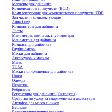
Маркеры для дайвинга
Компенсаторы плавучести (BCD)
Комплектующие для компенсаторов плавучести TDE
Зап части и комплектующие
Aqua Lung
Компьютеры для дайвинга
Ласты
Манометры, компасы, глубиномеры
Манометры для дайвинга
Компасы для дайвинга
Глубиномеры
Маски для дайвинга
Аксессуары к маскам
Mares
TUSA
Маски полнолицевые для дайвинга
Ножи
Одежда
Перчатки
Ребризеры
Регуляторы для дайвинга (Октопусы)
Средства по уходу за снаряжением и аксессуары
Антифог для масок и очков
Вешалки
Водоотталкивающие средства