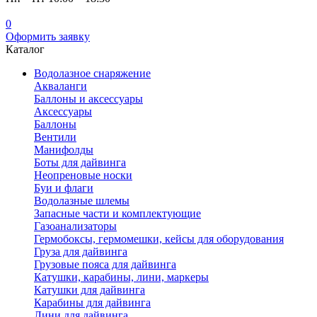
0
Оформить заявку
Каталог
Водолазное снаряжение
Акваланги
Баллоны и аксессуары
Аксессуары
Баллоны
Вентили
Манифолды
Боты для дайвинга
Неопреновые носки
Буи и флаги
Водолазные шлемы
Запасные части и комплектующие
Газоанализаторы
Гермобоксы, гермомешки, кейсы для оборудования
Груза для дайвинга
Грузовые пояса для дайвинга
Катушки, карабины, лини, маркеры
Катушки для дайвинга
Карабины для дайвинга
Лини для дайвинга