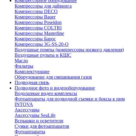
Компрессорное оборудование
Компрессоры для дайвинга
Компрессоры DECO
Компрессоры Bauer
Компрессоры Poseidon
Компрессоры COLTRI
Компрессоры Masterline
Компрессоры Барос
Компрессоры 3G-SS-20-O
Воздушные помпы (компрессоры низкого давления)
Воздушные пульты и КШС
Масло
Фильтры
Комплектующие
Оборудование для смешивания газов
Подводная связь
Подводное фото и видеооборудование
Водолазные видео комплексы
Фотоаппараты для подводной съемки и боксы к ним
INTOVA
Аксессуары
Аксессуары SeaLife
Вспышки и осветители
Сумки для фотоаппаратов
Фотоаппараты