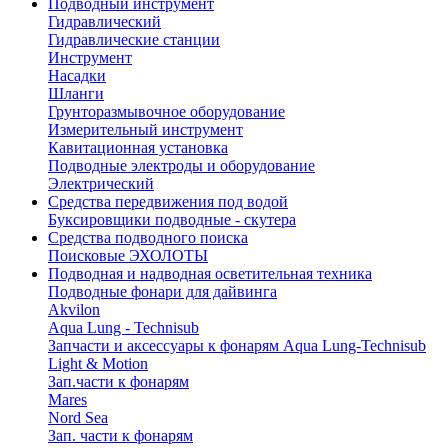
Подводный инструмент
Гидравлический
Гидравлические станции
Инструмент
Насадки
Шланги
Грунторазмывочное оборудование
Измерительный инструмент
Кавитационная установка
Подводные электроды и оборудование
Электрический
Средства передвижения под водой
Буксировщики подводные - скутера
Средства подводного поиска
Поисковые ЭХОЛОТЫ
Подводная и надводная осветительная техника
Подводные фонари для дайвинга
Akvilon
Aqua Lung - Technisub
Запчасти и аксессуары к фонарям Aqua Lung-Technisub
Light & Motion
Зап.части к фонарям
Mares
Nord Sea
Зап. части к фонарям