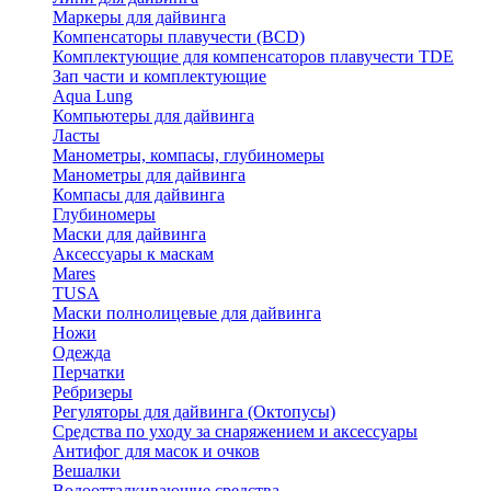
Маркеры для дайвинга
Компенсаторы плавучести (BCD)
Комплектующие для компенсаторов плавучести TDE
Зап части и комплектующие
Aqua Lung
Компьютеры для дайвинга
Ласты
Манометры, компасы, глубиномеры
Манометры для дайвинга
Компасы для дайвинга
Глубиномеры
Маски для дайвинга
Аксессуары к маскам
Mares
TUSA
Маски полнолицевые для дайвинга
Ножи
Одежда
Перчатки
Ребризеры
Регуляторы для дайвинга (Октопусы)
Средства по уходу за снаряжением и аксессуары
Антифог для масок и очков
Вешалки
Водоотталкивающие средства