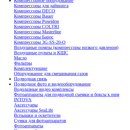
Компрессорное оборудование
Компрессоры для дайвинга
Компрессоры DECO
Компрессоры Bauer
Компрессоры Poseidon
Компрессоры COLTRI
Компрессоры Masterline
Компрессоры Барос
Компрессоры 3G-SS-20-O
Воздушные помпы (компрессоры низкого давления)
Воздушные пульты и КШС
Масло
Фильтры
Комплектующие
Оборудование для смешивания газов
Подводная связь
Подводное фото и видеооборудование
Водолазные видео комплексы
Фотоаппараты для подводной съемки и боксы к ним
INTOVA
Аксессуары
Аксессуары SeaLife
Вспышки и осветители
Сумки для фотоаппаратов
Фотоаппараты