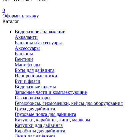
0
Оформить заявку
Каталог
Водолазное снаряжение
Акваланги
Баллоны и аксессуары
Аксессуары
Баллоны
Вентили
Манифолды
Боты для дайвинга
Неопреновые носки
Буи и флаги
Водолазные шлемы
Запасные части и комплектующие
Газоанализаторы
Гермобоксы, гермомешки, кейсы для оборудования
Груза для дайвинга
Грузовые пояса для дайвинга
Катушки, карабины, лини, маркеры
Катушки для дайвинга
Карабины для дайвинга
Лини для дайвинга