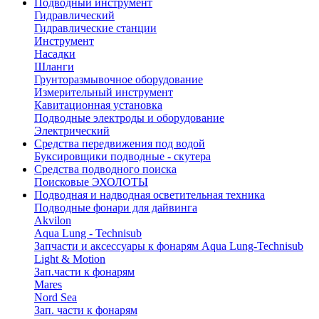
Подводный инструмент
Гидравлический
Гидравлические станции
Инструмент
Насадки
Шланги
Грунторазмывочное оборудование
Измерительный инструмент
Кавитационная установка
Подводные электроды и оборудование
Электрический
Средства передвижения под водой
Буксировщики подводные - скутера
Средства подводного поиска
Поисковые ЭХОЛОТЫ
Подводная и надводная осветительная техника
Подводные фонари для дайвинга
Akvilon
Aqua Lung - Technisub
Запчасти и аксессуары к фонарям Aqua Lung-Technisub
Light & Motion
Зап.части к фонарям
Mares
Nord Sea
Зап. части к фонарям