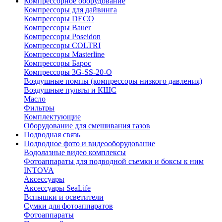
Компрессорное оборудование
Компрессоры для дайвинга
Компрессоры DECO
Компрессоры Bauer
Компрессоры Poseidon
Компрессоры COLTRI
Компрессоры Masterline
Компрессоры Барос
Компрессоры 3G-SS-20-O
Воздушные помпы (компрессоры низкого давления)
Воздушные пульты и КШС
Масло
Фильтры
Комплектующие
Оборудование для смешивания газов
Подводная связь
Подводное фото и видеооборудование
Водолазные видео комплексы
Фотоаппараты для подводной съемки и боксы к ним
INTOVA
Аксессуары
Аксессуары SeaLife
Вспышки и осветители
Сумки для фотоаппаратов
Фотоаппараты