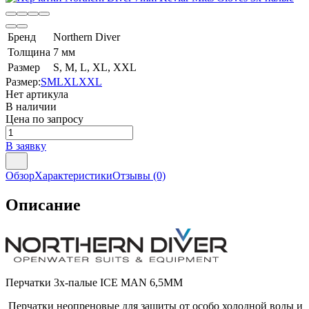
Бренд
Northern Diver
Толщина
7 мм
Размер
S, M, L, XL, XXL
Размер:
S
M
L
XL
XXL
Нет артикула
В наличии
Цена по запросу
В заявку
Обзор
Характеристики
Отзывы
(0)
Описание
Перчатки 3х-палые ICE MAN 6,5MM
Перчатки неопреновые для защиты от особо холодной воды и