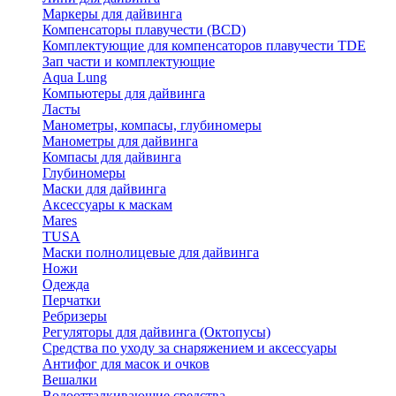
Маркеры для дайвинга
Компенсаторы плавучести (BCD)
Комплектующие для компенсаторов плавучести TDE
Зап части и комплектующие
Aqua Lung
Компьютеры для дайвинга
Ласты
Манометры, компасы, глубиномеры
Манометры для дайвинга
Компасы для дайвинга
Глубиномеры
Маски для дайвинга
Аксессуары к маскам
Mares
TUSA
Маски полнолицевые для дайвинга
Ножи
Одежда
Перчатки
Ребризеры
Регуляторы для дайвинга (Октопусы)
Средства по уходу за снаряжением и аксессуары
Антифог для масок и очков
Вешалки
Водоотталкивающие средства