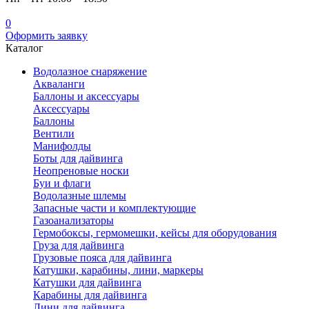
0
Оформить заявку
Каталог
Водолазное снаряжение
Акваланги
Баллоны и аксессуары
Аксессуары
Баллоны
Вентили
Манифолды
Боты для дайвинга
Неопреновые носки
Буи и флаги
Водолазные шлемы
Запасные части и комплектующие
Газоанализаторы
Гермобоксы, гермомешки, кейсы для оборудования
Груза для дайвинга
Грузовые пояса для дайвинга
Катушки, карабины, лини, маркеры
Катушки для дайвинга
Карабины для дайвинга
Лини для дайвинга