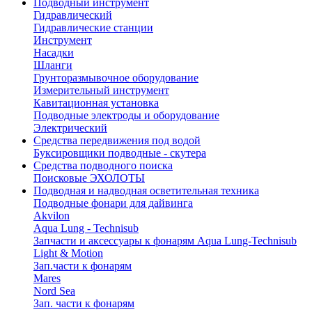
Подводный инструмент
Гидравлический
Гидравлические станции
Инструмент
Насадки
Шланги
Грунторазмывочное оборудование
Измерительный инструмент
Кавитационная установка
Подводные электроды и оборудование
Электрический
Средства передвижения под водой
Буксировщики подводные - скутера
Средства подводного поиска
Поисковые ЭХОЛОТЫ
Подводная и надводная осветительная техника
Подводные фонари для дайвинга
Akvilon
Aqua Lung - Technisub
Запчасти и аксессуары к фонарям Aqua Lung-Technisub
Light & Motion
Зап.части к фонарям
Mares
Nord Sea
Зап. части к фонарям