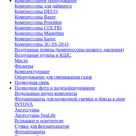
Компрессорное оборудование
Компрессоры для дайвинга
Компрессоры DECO
Компрессоры Bauer
Компрессоры Poseidon
Компрессоры COLTRI
Компрессоры Masterline
Компрессоры Барос
Компрессоры 3G-SS-20-O
Воздушные помпы (компрессоры низкого давления)
Воздушные пульты и КШС
Масло
Фильтры
Комплектующие
Оборудование для смешивания газов
Подводная связь
Подводное фото и видеооборудование
Водолазные видео комплексы
Фотоаппараты для подводной съемки и боксы к ним
INTOVA
Аксессуары
Аксессуары SeaLife
Вспышки и осветители
Сумки для фотоаппаратов
Фотоаппараты