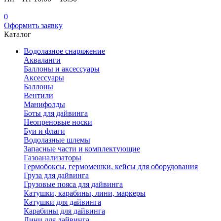
0
Оформить заявку
Каталог
Водолазное снаряжение
Акваланги
Баллоны и аксессуары
Аксессуары
Баллоны
Вентили
Манифолды
Боты для дайвинга
Неопреновые носки
Буи и флаги
Водолазные шлемы
Запасные части и комплектующие
Газоанализаторы
Гермобоксы, гермомешки, кейсы для оборудования
Груза для дайвинга
Грузовые пояса для дайвинга
Катушки, карабины, лини, маркеры
Катушки для дайвинга
Карабины для дайвинга
Лини для дайвинга