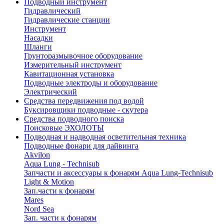
Подводный инструмент
Гидравлический
Гидравлические станции
Инструмент
Насадки
Шланги
Грунторазмывочное оборудование
Измерительный инструмент
Кавитационная установка
Подводные электроды и оборудование
Электрический
Средства передвижения под водой
Буксировщики подводные - скутера
Средства подводного поиска
Поисковые ЭХОЛОТЫ
Подводная и надводная осветительная техника
Подводные фонари для дайвинга
Akvilon
Aqua Lung - Technisub
Запчасти и аксессуары к фонарям Aqua Lung-Technisub
Light & Motion
Зап.части к фонарям
Mares
Nord Sea
Зап. части к фонарям