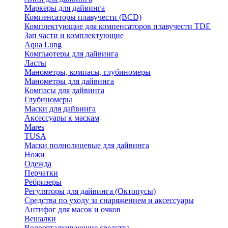
Маркеры для дайвинга
Компенсаторы плавучести (BCD)
Комплектующие для компенсаторов плавучести TDE
Зап части и комплектующие
Aqua Lung
Компьютеры для дайвинга
Ласты
Манометры, компасы, глубиномеры
Манометры для дайвинга
Компасы для дайвинга
Глубиномеры
Маски для дайвинга
Аксессуары к маскам
Mares
TUSA
Маски полнолицевые для дайвинга
Ножи
Одежда
Перчатки
Ребризеры
Регуляторы для дайвинга (Октопусы)
Средства по уходу за снаряжением и аксессуары
Антифог для масок и очков
Вешалки
Водоотталкивающие средства