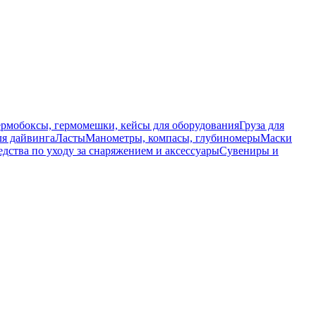
ермобоксы, гермомешки, кейсы для оборудования
Груза для
я дайвинга
Ласты
Манометры, компасы, глубиномеры
Маски
едства по уходу за снаряжением и аксессуары
Сувениры и