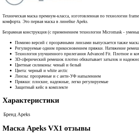
Техническая маска премиум-класса, изготовленная по технологии frame
комфорта. Это первая маска в линейке Apeks.
Безрамная конструкция (с применением технологии Micromask - умень
Помимо версий с прозрачными линзами выпускается также мас
Регулируемые одним прикосновением пряжки. Натяжение ремешка
Teхнология улучшенного прилегания Advanced Fit. Плотное и ко
3D-сферический ремешок плотно обхватывает затылок и надежно
Цветные силиконы: ченый и белый
Цвета: черный и white arctic
Линзы: прозрачные и с анти-УФ напылением
Пряжки: плоские, надежные, легко регулируемые
Защитный кейс в комплекте
Характеристики
Бренд
Apeks
Маска Apeks VX1 отзывы