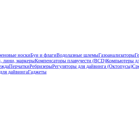
еновые носки
Буи и флаги
Водолазные шлемы
Газоанализаторы
Г
, лини, маркеры
Компенсаторы плавучести (BCD)
Компьютеры дл
ежда
Перчатки
Ребризеры
Регуляторы для дайвинга (Октопусы)
Ср
для дайвинга
Гаджеты