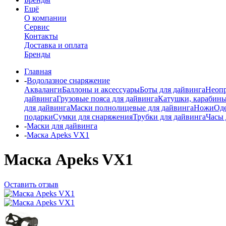
Ещё
О компании
Сервис
Контакты
Доставка и оплата
Бренды
Главная
-
Водолазное снаряжение
Акваланги
Баллоны и аксессуары
Боты для дайвинга
Неопр
дайвинга
Грузовые пояса для дайвинга
Катушки, карабины
для дайвинга
Маски полнолицевые для дайвинга
Ножи
Од
подарки
Сумки для снаряжения
Трубки для дайвинга
Часы 
-
Маски для дайвинга
-
Маска Apeks VX1
Маска Apeks VX1
Оставить отзыв