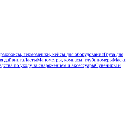
ермобоксы, гермомешки, кейсы для оборудования
Груза для
я дайвинга
Ласты
Манометры, компасы, глубиномеры
Маски
едства по уходу за снаряжением и аксессуары
Сувениры и