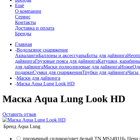
Ещё
О компании
Сервис
Контакты
Доставка и оплата
Бренды
Главная
-
Водолазное снаряжение
Акваланги
Баллоны и аксессуары
Боты для дайвинга
Неопр
дайвинга
Грузовые пояса для дайвинга
Катушки, карабины
для дайвинга
Маски полнолицевые для дайвинга
Ножи
Од
подарки
Сумки для снаряжения
Трубки для дайвинга
Часы 
-
Маски для дайвинга
-
Маска Aqua Lung Look HD
Маска Aqua Lung Look HD
Оставить отзыв
Бренд
Aqua Lung
прозрачный силикон/цвет белый TN MS149116
- Цена