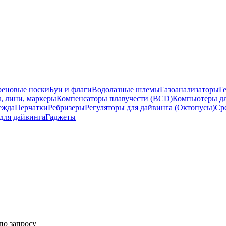
еновые носки
Буи и флаги
Водолазные шлемы
Газоанализаторы
Г
, лини, маркеры
Компенсаторы плавучести (BCD)
Компьютеры дл
ежда
Перчатки
Ребризеры
Регуляторы для дайвинга (Октопусы)
Ср
для дайвинга
Гаджеты
 по запросу