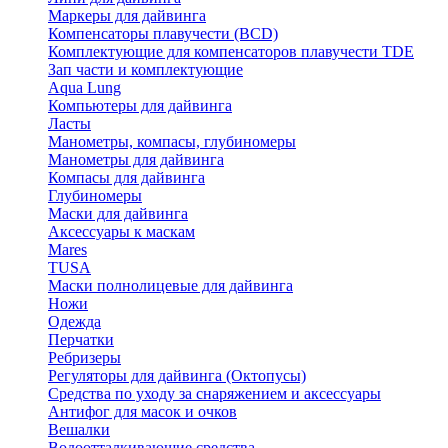
Маркеры для дайвинга
Компенсаторы плавучести (BCD)
Комплектующие для компенсаторов плавучести TDE
Зап части и комплектующие
Aqua Lung
Компьютеры для дайвинга
Ласты
Манометры, компасы, глубиномеры
Манометры для дайвинга
Компасы для дайвинга
Глубиномеры
Маски для дайвинга
Аксессуары к маскам
Mares
TUSA
Маски полнолицевые для дайвинга
Ножи
Одежда
Перчатки
Ребризеры
Регуляторы для дайвинга (Октопусы)
Средства по уходу за снаряжением и аксессуары
Антифог для масок и очков
Вешалки
Водоотталкивающие средства