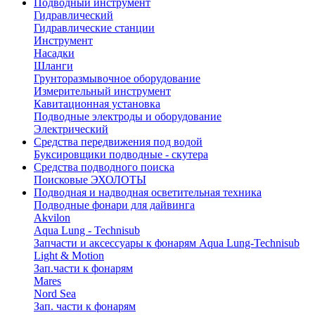
Подводный инструмент
Гидравлический
Гидравлические станции
Инструмент
Насадки
Шланги
Грунторазмывочное оборудование
Измерительный инструмент
Кавитационная установка
Подводные электроды и оборудование
Электрический
Средства передвижения под водой
Буксировщики подводные - скутера
Средства подводного поиска
Поисковые ЭХОЛОТЫ
Подводная и надводная осветительная техника
Подводные фонари для дайвинга
Akvilon
Aqua Lung - Technisub
Запчасти и аксессуары к фонарям Aqua Lung-Technisub
Light & Motion
Зап.части к фонарям
Mares
Nord Sea
Зап. части к фонарям