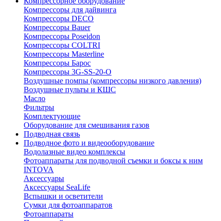
Компрессорное оборудование
Компрессоры для дайвинга
Компрессоры DECO
Компрессоры Bauer
Компрессоры Poseidon
Компрессоры COLTRI
Компрессоры Masterline
Компрессоры Барос
Компрессоры 3G-SS-20-O
Воздушные помпы (компрессоры низкого давления)
Воздушные пульты и КШС
Масло
Фильтры
Комплектующие
Оборудование для смешивания газов
Подводная связь
Подводное фото и видеооборудование
Водолазные видео комплексы
Фотоаппараты для подводной съемки и боксы к ним
INTOVA
Аксессуары
Аксессуары SeaLife
Вспышки и осветители
Сумки для фотоаппаратов
Фотоаппараты