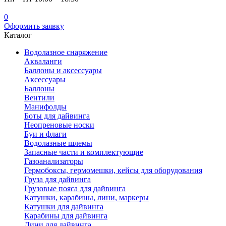
0
Оформить заявку
Каталог
Водолазное снаряжение
Акваланги
Баллоны и аксессуары
Аксессуары
Баллоны
Вентили
Манифолды
Боты для дайвинга
Неопреновые носки
Буи и флаги
Водолазные шлемы
Запасные части и комплектующие
Газоанализаторы
Гермобоксы, гермомешки, кейсы для оборудования
Груза для дайвинга
Грузовые пояса для дайвинга
Катушки, карабины, лини, маркеры
Катушки для дайвинга
Карабины для дайвинга
Лини для дайвинга