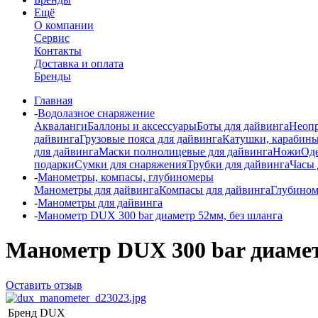
Ещё
О компании
Сервис
Контакты
Доставка и оплата
Бренды
Главная
-
Водолазное снаряжение
Акваланги
Баллоны и аксессуары
Боты для дайвинга
Неопр
дайвинга
Грузовые пояса для дайвинга
Катушки, карабины
для дайвинга
Маски полнолицевые для дайвинга
Ножи
Од
подарки
Сумки для снаряжения
Трубки для дайвинга
Часы 
-
Манометры, компасы, глубиномеры
Манометры для дайвинга
Компасы для дайвинга
Глубино
-
Манометры для дайвинга
-
Манометр DUX 300 bar диаметр 52мм, без шланга
Манометр DUX 300 bar диамет
Оставить отзыв
Бренд
DUX