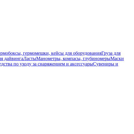
ермобоксы, гермомешки, кейсы для оборудования
Груза для
я дайвинга
Ласты
Манометры, компасы, глубиномеры
Маски
едства по уходу за снаряжением и аксессуары
Сувениры и