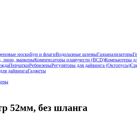
еновые носки
Буи и флаги
Водолазные шлемы
Газоанализаторы
Г
, лини, маркеры
Компенсаторы плавучести (BCD)
Компьютеры дл
ежда
Перчатки
Ребризеры
Регуляторы для дайвинга (Октопусы)
Ср
для дайвинга
Гаджеты
меры
р 52мм, без шланга