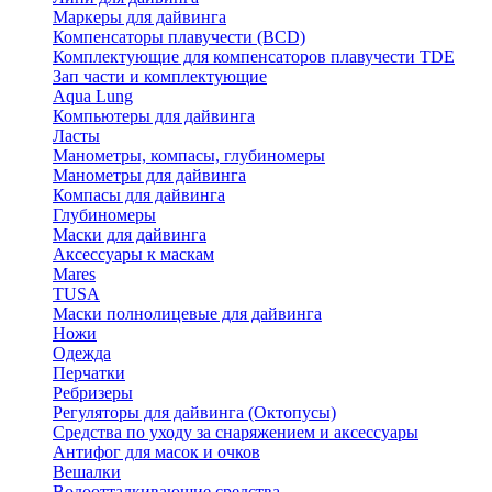
Маркеры для дайвинга
Компенсаторы плавучести (BCD)
Комплектующие для компенсаторов плавучести TDE
Зап части и комплектующие
Aqua Lung
Компьютеры для дайвинга
Ласты
Манометры, компасы, глубиномеры
Манометры для дайвинга
Компасы для дайвинга
Глубиномеры
Маски для дайвинга
Аксессуары к маскам
Mares
TUSA
Маски полнолицевые для дайвинга
Ножи
Одежда
Перчатки
Ребризеры
Регуляторы для дайвинга (Октопусы)
Средства по уходу за снаряжением и аксессуары
Антифог для масок и очков
Вешалки
Водоотталкивающие средства