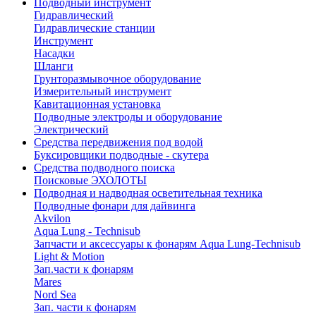
Подводный инструмент
Гидравлический
Гидравлические станции
Инструмент
Насадки
Шланги
Грунторазмывочное оборудование
Измерительный инструмент
Кавитационная установка
Подводные электроды и оборудование
Электрический
Средства передвижения под водой
Буксировщики подводные - скутера
Средства подводного поиска
Поисковые ЭХОЛОТЫ
Подводная и надводная осветительная техника
Подводные фонари для дайвинга
Akvilon
Aqua Lung - Technisub
Запчасти и аксессуары к фонарям Aqua Lung-Technisub
Light & Motion
Зап.части к фонарям
Mares
Nord Sea
Зап. части к фонарям