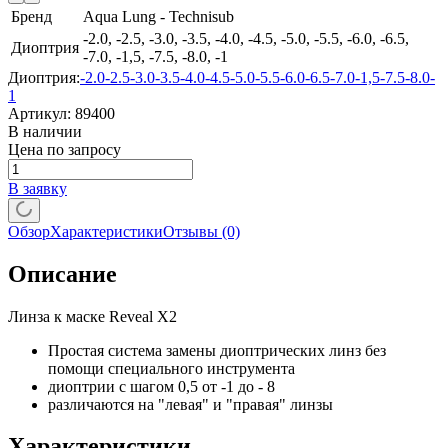
Бренд
Aqua Lung - Technisub
-2.0, -2.5, -3.0, -3.5, -4.0, -4.5, -5.0, -5.5, -6.0, -6.5,
Диоптрия
-7.0, -1,5, -7.5, -8.0, -1
Диоптрия:
-2.0
-2.5
-3.0
-3.5
-4.0
-4.5
-5.0
-5.5
-6.0
-6.5
-7.0
-1,5
-7.5
-8.0
-
1
Артикул:
89400
В наличии
Цена по запросу
В заявку
Обзор
Характеристики
Отзывы
(0)
Описание
Линза к маске Reveal X2
Простая система замены диоптрических линз без
помощи специального инструмента
диоптрии с шагом 0,5 от -1 до - 8
различаются на "левая" и "правая" линзы
Характеристики