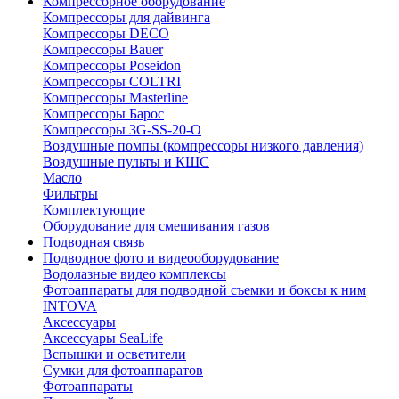
Компрессорное оборудование
Компрессоры для дайвинга
Компрессоры DECO
Компрессоры Bauer
Компрессоры Poseidon
Компрессоры COLTRI
Компрессоры Masterline
Компрессоры Барос
Компрессоры 3G-SS-20-O
Воздушные помпы (компрессоры низкого давления)
Воздушные пульты и КШС
Масло
Фильтры
Комплектующие
Оборудование для смешивания газов
Подводная связь
Подводное фото и видеооборудование
Водолазные видео комплексы
Фотоаппараты для подводной съемки и боксы к ним
INTOVA
Аксессуары
Аксессуары SeaLife
Вспышки и осветители
Сумки для фотоаппаратов
Фотоаппараты