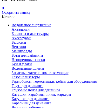
0
Оформить заявку
Каталог
Водолазное снаряжение
Акваланги
Баллоны и аксессуары
Аксессуары
Баллоны
Вентили
Манифолды
Боты для дайвинга
Неопреновые носки
Буи и флаги
Водолазные шлемы
Запасные части и комплектующие
Газоанализаторы
Гермобоксы, гермомешки, кейсы для оборудования
Груза для дайвинга
Грузовые пояса для дайвинга
Катушки, карабины, лини, маркеры
Катушки для дайвинга
Карабины для дайвинга
Лини для дайвинга