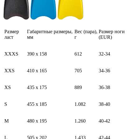
Размер
Габаритные размеры,
Вес (пара),
Размер ноги
ласт
мм
г
(EUR)
XXXS
390 x 158
612
32-34
XXS
410 х 165
705
34-36
XS
435 х 175
889
36-38
S
455 х 185
1.082
38-40
M
480 х 195
1.260
40-42
L
505 х 202
1.433
42-44