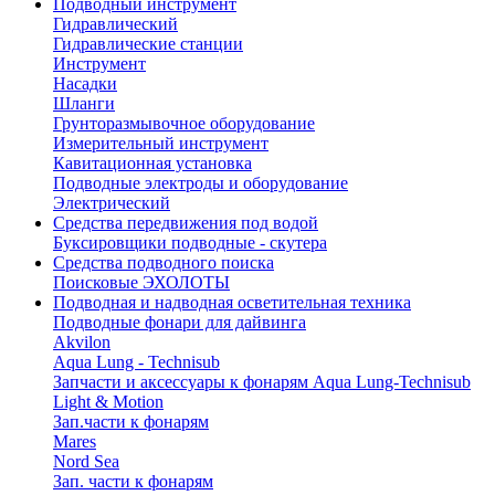
Подводный инструмент
Гидравлический
Гидравлические станции
Инструмент
Насадки
Шланги
Грунторазмывочное оборудование
Измерительный инструмент
Кавитационная установка
Подводные электроды и оборудование
Электрический
Средства передвижения под водой
Буксировщики подводные - скутера
Средства подводного поиска
Поисковые ЭХОЛОТЫ
Подводная и надводная осветительная техника
Подводные фонари для дайвинга
Akvilon
Aqua Lung - Technisub
Запчасти и аксессуары к фонарям Aqua Lung-Technisub
Light & Motion
Зап.части к фонарям
Mares
Nord Sea
Зап. части к фонарям