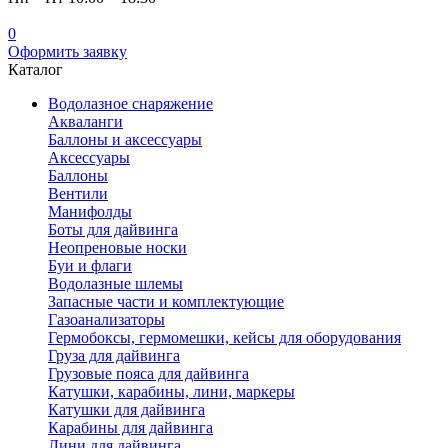
0
Оформить заявку
Каталог
Водолазное снаряжение
Акваланги
Баллоны и аксессуары
Аксессуары
Баллоны
Вентили
Манифолды
Боты для дайвинга
Неопреновые носки
Буи и флаги
Водолазные шлемы
Запасные части и комплектующие
Газоанализаторы
Гермобоксы, гермомешки, кейсы для оборудования
Груза для дайвинга
Грузовые пояса для дайвинга
Катушки, карабины, лини, маркеры
Катушки для дайвинга
Карабины для дайвинга
Лини для дайвинга