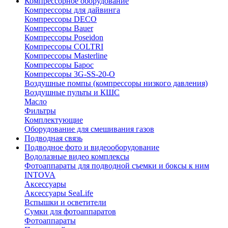
Компрессорное оборудование
Компрессоры для дайвинга
Компрессоры DECO
Компрессоры Bauer
Компрессоры Poseidon
Компрессоры COLTRI
Компрессоры Masterline
Компрессоры Барос
Компрессоры 3G-SS-20-O
Воздушные помпы (компрессоры низкого давления)
Воздушные пульты и КШС
Масло
Фильтры
Комплектующие
Оборудование для смешивания газов
Подводная связь
Подводное фото и видеооборудование
Водолазные видео комплексы
Фотоаппараты для подводной съемки и боксы к ним
INTOVA
Аксессуары
Аксессуары SeaLife
Вспышки и осветители
Сумки для фотоаппаратов
Фотоаппараты