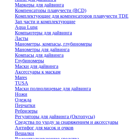
Маркеры для дайвинга
Компенсаторы плавучести (BCD)
Комплектующие для компенсаторов плавучести TDE
Зап части и комплектующие
Aqua Lung
Компьютеры для дайвинга
Ласты
Манометры, компасы, глубиномеры
Манометры для дайвинга
Компасы для дайвинга
Глубиномеры
Маски для дайвинга
Аксессуары к маскам
Mares
TUSA
Маски полнолицевые для дайвинга
Ножи
Одежда
Перчатки
Ребризеры
Регуляторы для дайвинга (Октопусы)
Средства по уходу за снаряжением и аксессуары
Антифог для масок и очков
Вешалки
Водоотталкивающие средства