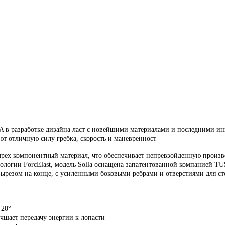
SA в разработке дизайна ласт с новейшими материалами и последними и
ют отличную силу гребка, скорость и маневренност
ырех компонентный материал, что обеспечивает непревзойденную произво
ологии ForcElast, модель Solla оснащена запатентованной компанией TU
ырезом на конце, с усиленными боковыми ребрами и отверстиями для с
 20°
чшает передачу энергии к лопасти