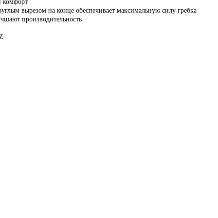
й комфорт
руглым вырезом на конце обеспечивает максимальную силу гребка
лучшают производительность
EZ