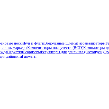
еновые носки
Буи и флаги
Водолазные шлемы
Газоанализаторы
Г
, лини, маркеры
Компенсаторы плавучести (BCD)
Компьютеры дл
ежда
Перчатки
Ребризеры
Регуляторы для дайвинга (Октопусы)
Ср
для дайвинга
Гаджеты