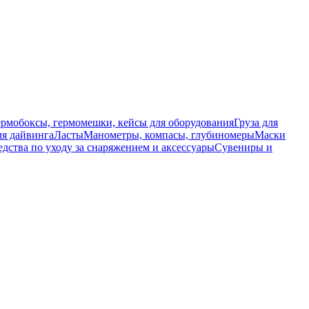
ермобоксы, гермомешки, кейсы для оборудования
Груза для
я дайвинга
Ласты
Манометры, компасы, глубиномеры
Маски
едства по уходу за снаряжением и аксессуары
Сувениры и