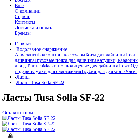
Ещё
О компании
Сервис
Контакты
Доставка и оплата
Бренды
Главная
-
Водолазное снаряжение
Акваланги
Баллоны и аксессуары
Боты для дайвинга
Неопр
дайвинга
Грузовые пояса для дайвинга
Катушки, карабины
для дайвинга
Маски полнолицевые для дайвинга
Ножи
Од
подарки
Сумки для снаряжения
Трубки для дайвинга
Часы 
-
Ласты
-
Ласты Tusa Solla SF-22
Ласты Tusa Solla SF-22
Оставить отзыв