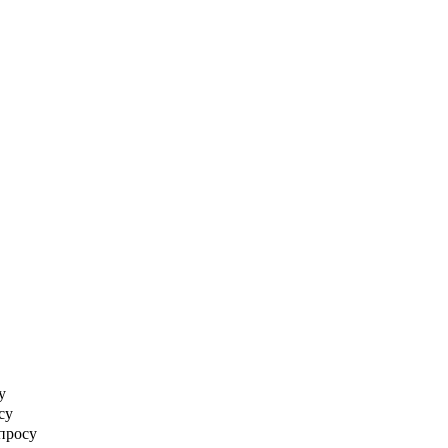
у
су
апросу