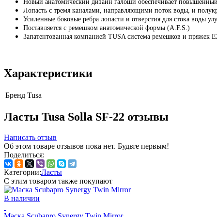
Новый анатомический дизайн галоши обеспечивает повышенны
Лопасть с тремя каналами, направляющими поток воды, и полук
Усиленные боковые ребра лопасти и отверстия для стока воды у
Поставляется с ремешком анатомической формы (A.F.S.)
Запатентованная компанией TUSA система ремешков и пряжек 
Характеристики
Бренд
Tusa
Ласты Tusa Solla SF-22 отзывы
Написать отзыв
Об этом товаре отзывов пока нет. Будьте первым!
Поделиться:
Категории:
Ласты
С этим товаром также покупают
В наличии
Маска Scubapro Synergy Twin Mirror