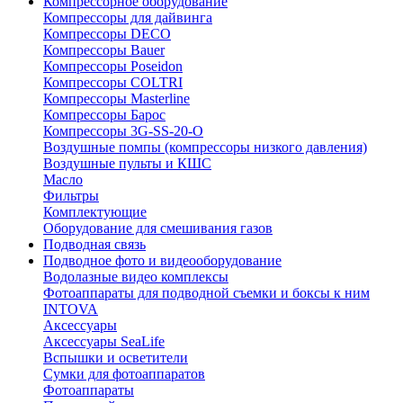
Компрессорное оборудование
Компрессоры для дайвинга
Компрессоры DECO
Компрессоры Bauer
Компрессоры Poseidon
Компрессоры COLTRI
Компрессоры Masterline
Компрессоры Барос
Компрессоры 3G-SS-20-O
Воздушные помпы (компрессоры низкого давления)
Воздушные пульты и КШС
Масло
Фильтры
Комплектующие
Оборудование для смешивания газов
Подводная связь
Подводное фото и видеооборудование
Водолазные видео комплексы
Фотоаппараты для подводной съемки и боксы к ним
INTOVA
Аксессуары
Аксессуары SeaLife
Вспышки и осветители
Сумки для фотоаппаратов
Фотоаппараты