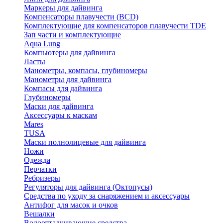
Маркеры для дайвинга
Компенсаторы плавучести (BCD)
Комплектующие для компенсаторов плавучести TDE
Зап части и комплектующие
Aqua Lung
Компьютеры для дайвинга
Ласты
Манометры, компасы, глубиномеры
Манометры для дайвинга
Компасы для дайвинга
Глубиномеры
Маски для дайвинга
Аксессуары к маскам
Mares
TUSA
Маски полнолицевые для дайвинга
Ножи
Одежда
Перчатки
Ребризеры
Регуляторы для дайвинга (Октопусы)
Средства по уходу за снаряжением и аксессуары
Антифог для масок и очков
Вешалки
Водоотталкивающие средства