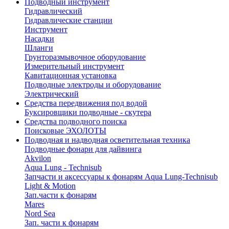
Подводный инструмент
Гидравлический
Гидравлические станции
Инструмент
Насадки
Шланги
Грунторазмывочное оборудование
Измерительный инструмент
Кавитационная установка
Подводные электроды и оборудование
Электрический
Средства передвижения под водой
Буксировщики подводные - скутера
Средства подводного поиска
Поисковые ЭХОЛОТЫ
Подводная и надводная осветительная техника
Подводные фонари для дайвинга
Akvilon
Aqua Lung - Technisub
Запчасти и аксессуары к фонарям Aqua Lung-Technisub
Light & Motion
Зап.части к фонарям
Mares
Nord Sea
Зап. части к фонарям