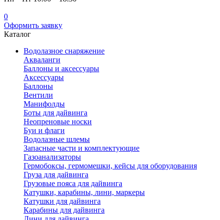
0
Оформить заявку
Каталог
Водолазное снаряжение
Акваланги
Баллоны и аксессуары
Аксессуары
Баллоны
Вентили
Манифолды
Боты для дайвинга
Неопреновые носки
Буи и флаги
Водолазные шлемы
Запасные части и комплектующие
Газоанализаторы
Гермобоксы, гермомешки, кейсы для оборудования
Груза для дайвинга
Грузовые пояса для дайвинга
Катушки, карабины, лини, маркеры
Катушки для дайвинга
Карабины для дайвинга
Лини для дайвинга