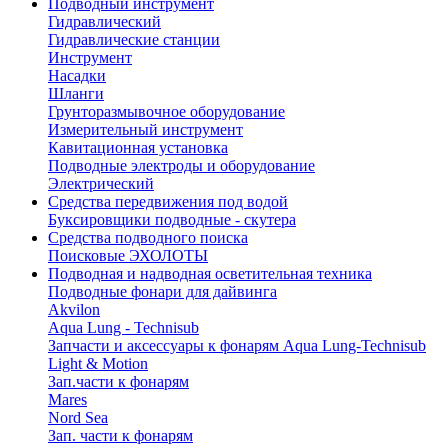
Подводный инструмент
Гидравлический
Гидравлические станции
Инструмент
Насадки
Шланги
Грунторазмывочное оборудование
Измерительный инструмент
Кавитационная установка
Подводные электроды и оборудование
Электрический
Средства передвижения под водой
Буксировщики подводные - скутера
Средства подводного поиска
Поисковые ЭХОЛОТЫ
Подводная и надводная осветительная техника
Подводные фонари для дайвинга
Akvilon
Aqua Lung - Technisub
Запчасти и аксессуары к фонарям Aqua Lung-Technisub
Light & Motion
Зап.части к фонарям
Mares
Nord Sea
Зап. части к фонарям