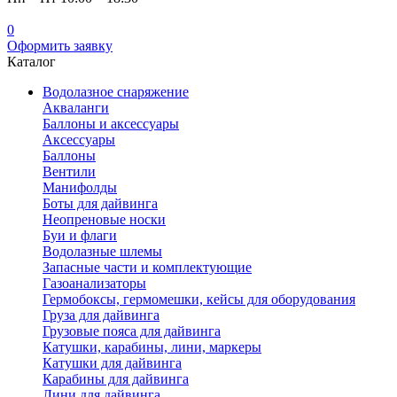
0
Оформить заявку
Каталог
Водолазное снаряжение
Акваланги
Баллоны и аксессуары
Аксессуары
Баллоны
Вентили
Манифолды
Боты для дайвинга
Неопреновые носки
Буи и флаги
Водолазные шлемы
Запасные части и комплектующие
Газоанализаторы
Гермобоксы, гермомешки, кейсы для оборудования
Груза для дайвинга
Грузовые пояса для дайвинга
Катушки, карабины, лини, маркеры
Катушки для дайвинга
Карабины для дайвинга
Лини для дайвинга