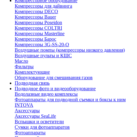
Компрессорное оборудование
Компрессоры для дайвинга
Компрессоры DECO
Компрессоры Bauer
Компрессоры Poseidon
Компрессоры COLTRI
Компрессоры Masterline
Компрессоры Барос
Компрессоры 3G-SS-20-O
Воздушные помпы (компрессоры низкого давления)
Воздушные пульты и КШС
Масло
Фильтры
Комплектующие
Оборудование для смешивания газов
Подводная связь
Подводное фото и видеооборудование
Водолазные видео комплексы
Фотоаппараты для подводной съемки и боксы к ним
INTOVA
Аксессуары
Аксессуары SeaLife
Вспышки и осветители
Сумки для фотоаппаратов
Фотоаппараты