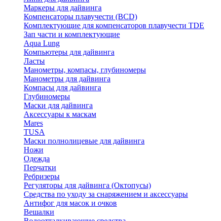
Маркеры для дайвинга
Компенсаторы плавучести (BCD)
Комплектующие для компенсаторов плавучести TDE
Зап части и комплектующие
Aqua Lung
Компьютеры для дайвинга
Ласты
Манометры, компасы, глубиномеры
Манометры для дайвинга
Компасы для дайвинга
Глубиномеры
Маски для дайвинга
Аксессуары к маскам
Mares
TUSA
Маски полнолицевые для дайвинга
Ножи
Одежда
Перчатки
Ребризеры
Регуляторы для дайвинга (Октопусы)
Средства по уходу за снаряжением и аксессуары
Антифог для масок и очков
Вешалки
Водоотталкивающие средства